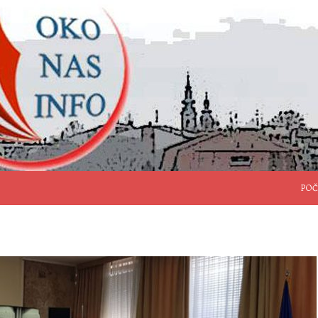
SKO
POČ