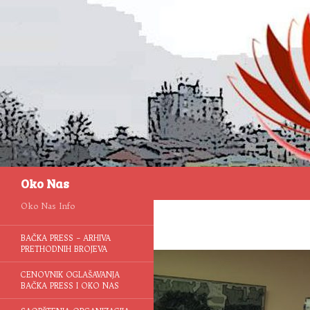
Pretraga
Oko Nas
Oko Nas Info
BAČKA PRESS – ARHIVA
PRETHODNIH BROJEVA
CENOVNIK OGLAŠAVANJA
BAČKA PRESS I OKO NAS