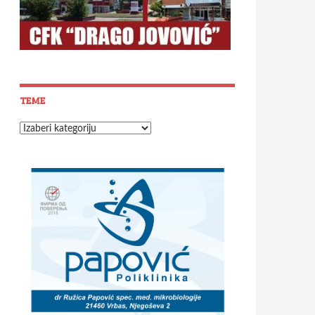
TEME
Teme