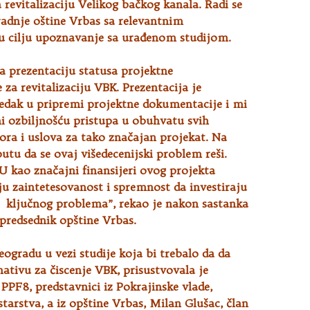
 revitalizaciju Velikog bačkog kanala. Radi se
adnje oštine
Vrbas sa relevantnim
 u cilju upoznavanje sa urađenom studijom.
a prezentaciju statusa projektne
za revitalizaciju VBK. Prezentacija je
edak u pripremi projektne dokumentacije i mi
i ozbiljnošću pristupa u obuhvatu svih
ora i uslova za tako značajan projekat. Na
tu da se ovaj višedecenijski problem reši.
U kao značajni finansijeri ovog projekta
oju zaintetesovanost i spremnost da investiraju
g ključnog problema”, rekao je nakon sastanka
predsednik opštine Vrbas.
ogradu u vezi studije koja bi trebalo da da
nativu za čiscenje VBK, prisustvovala je
 PPF8, predstavnici iz Pokrajinske vlade,
tarstva, a iz opštine Vrbas, Milan Glušac, član