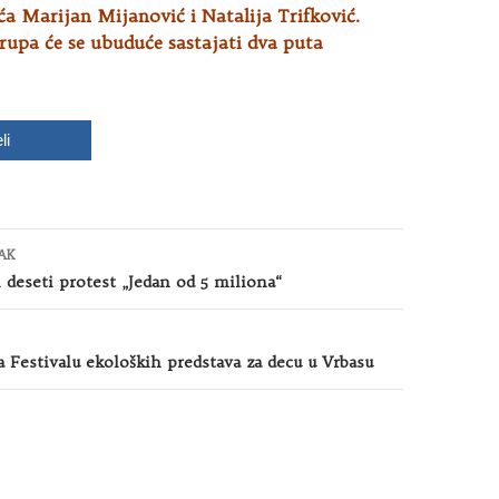
a Marijan Mijanović i Natalija Trifković.
rupa će se ubuduće sastajati dva puta
li
AK
 deseti protest „Jedan od 5 miliona“
a Festivalu ekoloških predstava za decu u Vrbasu