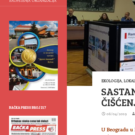
SAOPŠTENJA ORGANIZACIJA
EKOLOGIJA
,
LOKA
SASTA
ČIŠĆEN
BAČKA PRESS BROJ 217
08/04/2019
U Beogradu u P