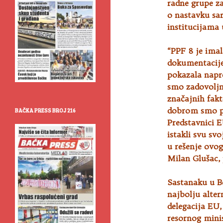
radne grupe za
o nastavku sar
institucijama
“PPF 8 je imal
dokumentacije 
pokazala napr
smo zadovoljn
značajnih fakt
dobrom smo pu
BAČKA PRESS BROJ 216
Predstavnici E
istakli svu sv
u rešenje ovo
Milan Glušac, 
Sastanaku u Be
najbolju alter
delegacija EU,
resornog minis