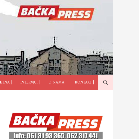
ČI NA SADRŽAJ
ETNA |
INTERVJUI |
O NAMA |
KONTAKT |