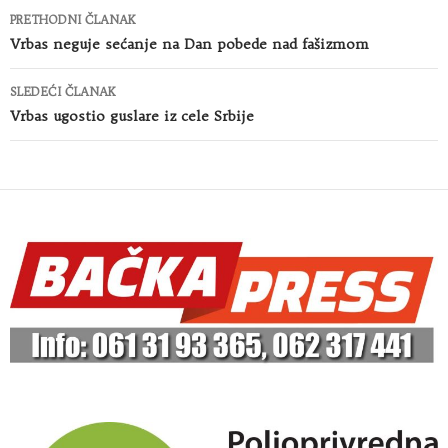
Kretanje
PRETHODNI ČLANAK
članaka
Vrbas neguje sećanje na Dan pobede nad fašizmom
SLEDEĆI ČLANAK
Vrbas ugostio guslare iz cele Srbije