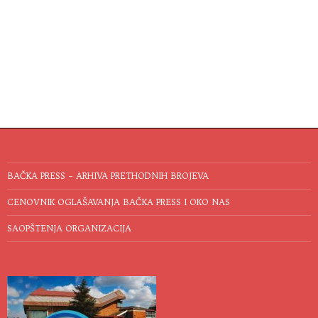
BAČKA PRESS – ARHIVA PRETHODNIH BROJEVA
CENOVNIK OGLAŠAVANJA BAČKA PRESS I OKO NAS
SAOPŠTENJA ORGANIZACIJA