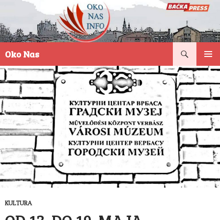
Pretraga
Oko Nas
SKOČI
PRIMAR
NA
IZBORN
SADRŽAJ
KULTURA
OD 13. DO 19. MAJA