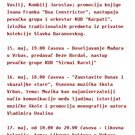
Vasilj, Кombilj Jaroslav; promocija knjige 
Ivana Franka "Boa Constrictor", nastupaju 
pevačka grupa i orkestar КUD "Кarpati", 
izložba tradicionalnih predmeta iz privatne 
kolekcije Slavka Baranovskog.
15. maj, 19.00 časova - Doseljavanje Mađara 
u Vrbas, predavač Đeze Bordaš, nastup 
pevačke grupe КUD "Sirmai Кarolj"
16. maj, 18.00 časova - "Zaustavite Dunav i 
skazaljke stare", Osnovna muzička škola 
Vrbas, tema: Muzika kao najuniverzalniji 
način komunikacije među ljudima; istorijat 
muzičke škole i promocija monografije autora 
Vladimira Uvalina
17. maj, od 10.00 do 20.00 časova - Likovna 
kolonija, tema: Likovna kultura u Vrbasu – 