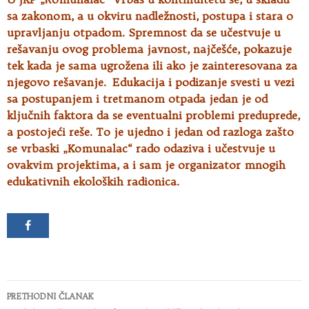
sa zakonom, a u okviru nadležnosti, postupa i stara o
upravljanju otpadom. Spremnost da se učestvuje u
rešavanju ovog problema javnost, najčešće, pokazuje
tek kada je sama ugrožena ili ako je zainteresovana za
njegovo rešavanje. Edukacija i podizanje svesti u vezi
sa postupanjem i tretmanom otpada jedan je od
ključnih faktora da se eventualni problemi preduprede,
a postojeći reše. To je ujedno i jedan od razloga zašto
se vrbaski „Komunalac“ rado odaziva i učestvuje u
ovakvim projektima, a i sam je organizator mnogih
edukativnih ekoloških radionica.
Kretanje
PRETHODNI ČLANAK