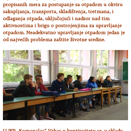
propisanih mera za postupanje sa otpadom u okviru
sakupljanja, transporta, skladištenja, tretmana, i
odlaganja otpada, uključujući i nadzor nad tim
aktivnostima i brigu o postrojenjima za upravljanje
otpadom. Neadekvatno upravljanje otpadom jedan je
od najvećih problema zaštite životne sredine.
U JKP „Кomunalac“ Vrbas u kontinuitetu se, u skladu