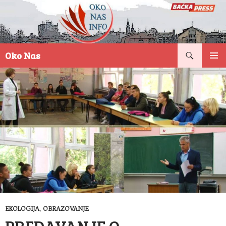
Pretraga
Oko Nas
SKOČI
PRIMAR
NA
IZBORN
SADRŽAJ
EKOLOGIJA
,
OBRAZOVANJE
PREDAVANJE O