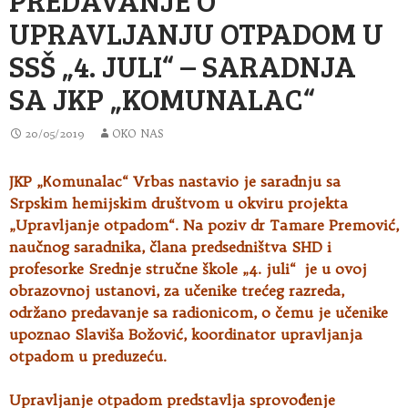
UPRAVLJANJU OTPADOM U
SSŠ „4. JULI“ – SARADNJA
SA JKP „KOMUNALAC“
20/05/2019
OKO NAS
JKP „Кomunalac“ Vrbas nastavio je saradnju sa
Srpskim hemijskim društvom u okviru projekta
„Upravljanje otpadom“. Na poziv
dr Tamare Premović,
naučnog saradnika, člana predsedništva SHD i
profesorke Srednje stručne škole „4. juli“ je u ovoj
obrazovnoj ustanovi, za učenike trećeg razreda,
održano predavanje sa radionicom, o čemu je učenike
upoznao Slaviša Božović, koordinator upravljanja
otpadom u preduzeću.
Upravljanje otpadom predstavlja sprovođenje