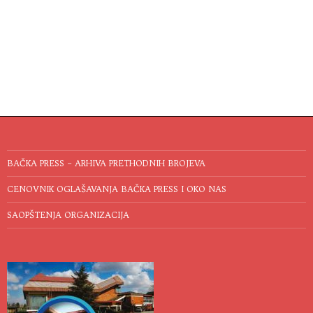
BAČKA PRESS – ARHIVA PRETHODNIH BROJEVA
CENOVNIK OGLAŠAVANJA BAČKA PRESS I OKO NAS
SAOPŠTENJA ORGANIZACIJA