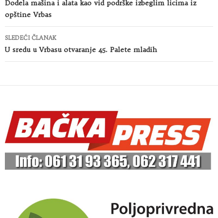
članaka
Dodela mašina i alata kao vid podrške izbeglim licima iz
opštine Vrbas
SLEDEĆI ČLANAK
U sredu u Vrbasu otvaranje 45. Palete mladih