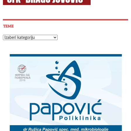
TEME
Teme