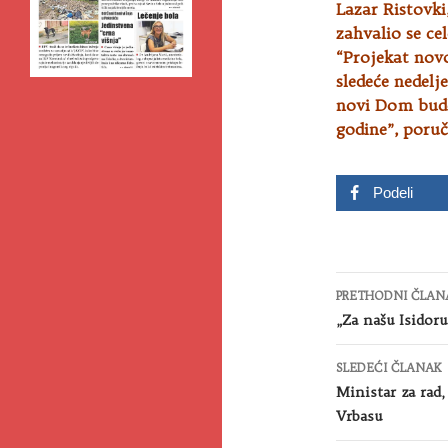
Lazar Ristovki
zahvalio se ce
“Projekat nov
sledeće nedelj
novi Dom bude
godine”, poruč
Podeli
Kretanje
PRETHODNI ČLAN
članaka
„Za našu Isidor
SLEDEĆI ČLANAK
Ministar za rad,
Vrbasu