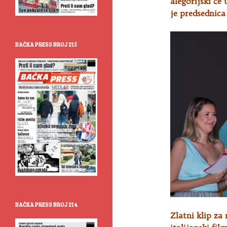
alegorijski će
je predsednica
BAČKA PRESS BROJ 215
BAČKA PRESS BROJ 214
Zlatni klip za