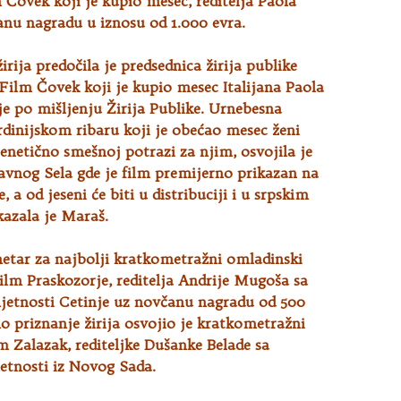
lm Čovek koji je kupio mesec, reditelja Paola
anu nagradu u iznosu od 1.000 evra.
irija predočila je predsednica žirija publike
Film Čovek koji je kupio mesec Italijana Paola
je po mišljenju Žirija Publike. Urnebesna
dinijskom ribaru koji je obećao mesec ženi
frenetično smešnoj potrazi za njim, osvojila je
avnog Sela gde je film premijerno prikazan na
je, a od jeseni će biti u distribuciji i u srpskim
kazala je Maraš.
metar za najbolji kratkometražni omladinski
film Praskozorje, reditelja Andrije Mugoša sa
etnosti Cetinje uz novčanu nagradu od 500
no priznanje žirija osvojio je kratkometražni
m Zalazak, rediteljke Dušanke Belade sa
tnosti iz Novog Sada.