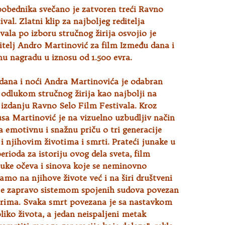
obednika svečano je zatvoren treći Ravno
val. Zlatni klip za najboljeg reditelja
ivala po izboru stručnog
žirija osvojio je
itelj Andro Martinović za film Između dana i
u nagradu u iznosu od 1.500 evra.
dana i noći Andra Martinovića je odabran
odlukom stručnog žirija kao najbolji na
izdanju Ravno Selo Film Festivala. Kroz
a Martinović je na vizuelno uzbudljiv način
 emotivnu i snažnu priču o tri generacije
 i njihovim životima i smrti. Prateći junake u
erioda za istoriju ovog dela sveta, film
luke očeva i sinova koje se neminovno
samo na njihove živote već i na širi društveni
 je zapravo sistemom spojenih sudova povezan
rima. Svaka smrt povezana je sa nastavkom
oliko života, a jedan neispaljeni metak