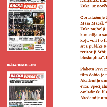
italijanski fi
Zuke, uz novč
Obrazloženje ž
Maja Maraš: “
Zuke najbolji 
komedija o sar
koju voli i o 
srca publike R
teritoriji Srbi
bioskopima”, 
BAČKA PRESS BROJ 218
Plaketu Prvi 
film dobio je 
Akademije umj
evra. Specijal
omladinski fil
Akedemije ume