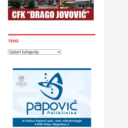
TEME
Teme