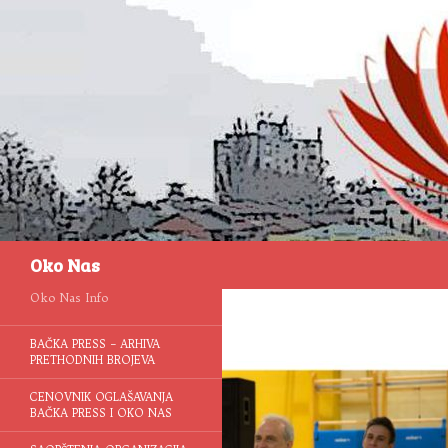
Pretraga
Oko Nas
Oko Nas Info
BAČKA PRESS – ARHIVA
PRETHODNIH BROJEVA
CENOVNIK OGLAŠAVANJA
BAČKA PRESS I OKO NAS