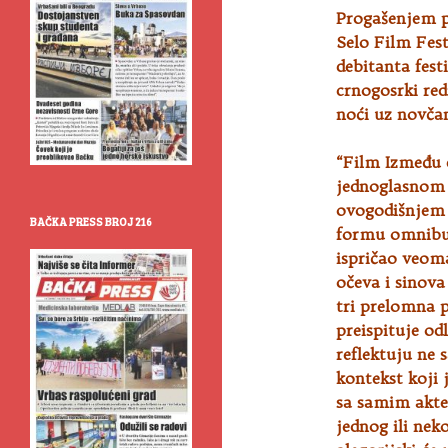
Progašenjem p
Selo Film Festi
debitanta fest
crnogosrki red
noći uz novčan
“Film Između 
jednoglasnom 
ovogodišnjem 
BAČKA PRESS BROJ 216
formu omnibus
ispričao veoma
očeva i sinova
tri prelomna p
preispituje od
reflektuju ne 
kontekst koji
sa samim akte
jednog ili nek