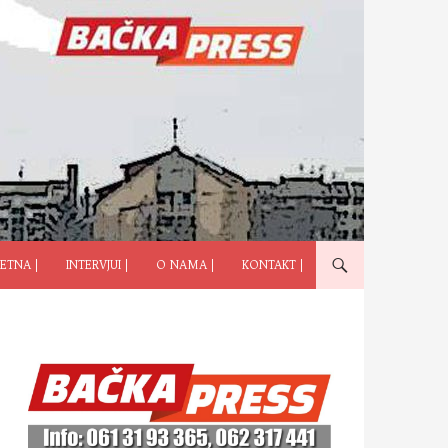
ČI NA SADRŽAJ
ETNA |
INTERVJUI |
O NAMA |
KONTAKT |