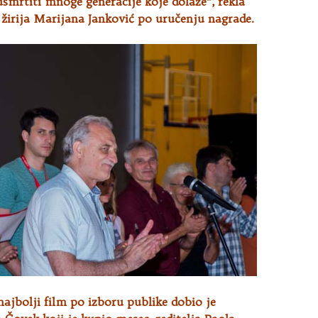
 usmrtiti mnoge generacije koje dolaze”, rekla
 žirija Marijana Janković po uručenju nagrade.
 najbolji film po izboru publike dobio je