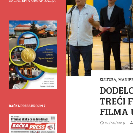
SAOPŠTENJA ORGANIZACIJA
KULTURA
,
MANIFE
DODEL
TREĆI 
BAČKA PRESS BROJ 217
FILMA 
24/06/2019