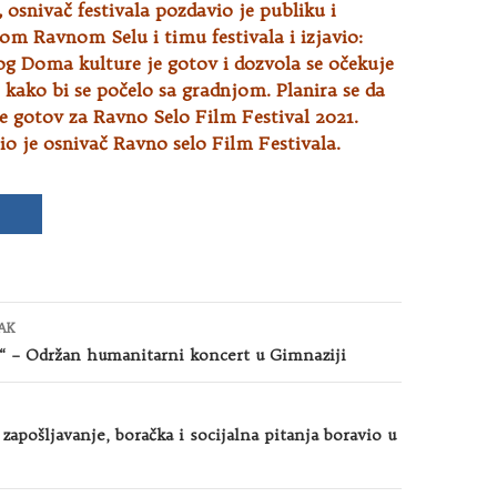
, osnivač festivala pozdavio je publiku i
lom Ravnom Selu i timu festivala i izjavio:
og Doma kulture je gotov i dozvola se očekuje
e kako bi se počelo sa gradnjom. Planira se da
 gotov za Ravno Selo Film Festival 2021.
io je osnivač Ravno selo Film Festivala.
AK
u“ – Održan humanitarni koncert u Gimnaziji
 zapošljavanje, boračka i socijalna pitanja boravio u