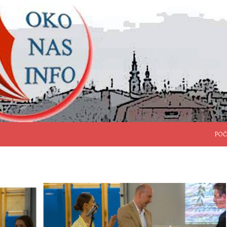
SKO
POČ