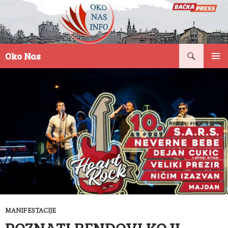
Pretraga
Oko Nas
SKOČI
PRIMAR
NA
IZBORN
SADRŽAJ
MANIFESTACIJE
POZNATI BENDOVI KOJI