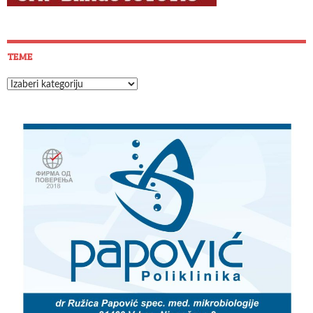
TEME
Teme