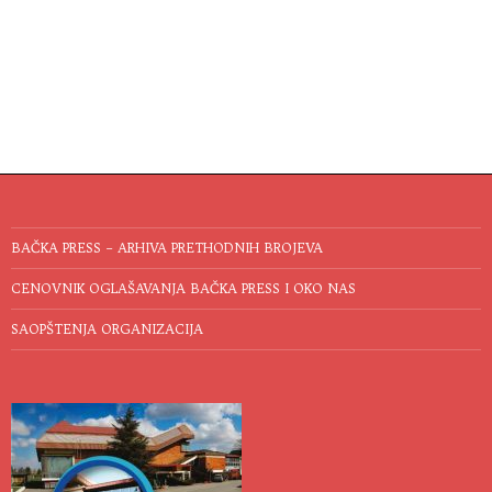
BAČKA PRESS – ARHIVA PRETHODNIH BROJEVA
CENOVNIK OGLAŠAVANJA BAČKA PRESS I OKO NAS
SAOPŠTENJA ORGANIZACIJA