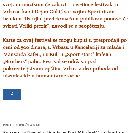
svojom muzikom će zabaviti posetioce festivala u
Vrbasu, kao i Dejan Cukić sa svojim Spori ritam
bendom. Uz njih, pred domaćom publikom ponovo će
svirati Veliki prezir“, navodi se u saopštenju.
Кarte za ovaj festival se mogu kupiti u pretprodaji po
ceni od 500 dinara, u Vrbasu u Kancelariji za mlade i
Mansarda kafeu, i u Kuli u „Sport stars“ kafeu i
„Brothers“ pabu. Festival se održava pod
pokroviteljstvom opštine Vrbas, a deo prihoda od
ulaznica ide u humanitarne svrhe.
Kretanje
PRETHODNI ČLANAK
Konkurs za Nagradu „Branislav Bari Milošević“ za doprinos