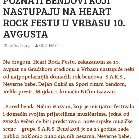
NASTUPAJU NA HEART
ROCK FESTU U VRBASU 10.
AVGUSTA
09/07/2019
OKO NAS
Na drugom Heart Rock Festu, zakazanom za 10.
avgust na Gradskom stadionu u Vrbasu nastupiće neki
od najpopularnijih domaćih
rok bendova- S.A.R.S.,
Neverne bebe, Dejan Cukić sa Spori ritam bendom,
Veliki prezir, Majdan i domaćin Ničim izazvan.
„Pored benda Ničim izazvan, koji je inicijator festivala
i domaćin svojim prijateljima muzičarima, jedna od
zvezda večeri će biti predstavnici nove srpske muzičke
scene – grupa S.A.R.S. Bend koji je za 25 godina rada
publici poklonio puno sjajnih pesama, Neverne bebe,