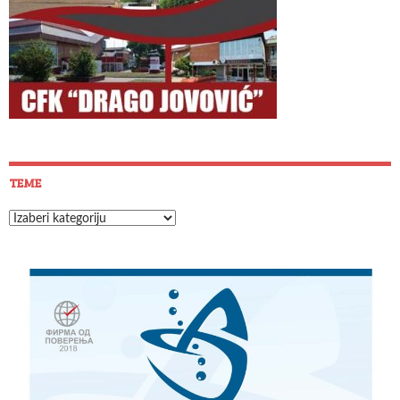
TEME
Teme