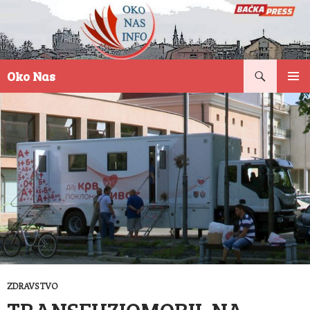
Pretraga
Oko Nas
SKOČI
PRIMAR
NA
IZBORN
SADRŽAJ
ZDRAVSTVO
TRANSFUZIOMOBIL NA