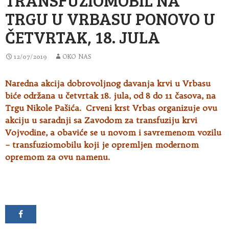
TRGU U VRBASU PONOVO U
ČETVRTAK, 18. JULA
12/07/2019
OKO NAS
Naredna akcija dobrovoljnog davanja krvi u Vrbasu
biće održana u četvrtak 18. jula, od 8 do 11 časova, na
Trgu Nikole Pašića
. Crveni krst Vrbas organizuje ovu
akciju u saradnji sa Zavodom za transfuziju krvi
Vojvodine, a obaviće se u novom i savremenom vozilu
– transfuziomobilu koji je opremljen modernom
opremom za ovu namenu.