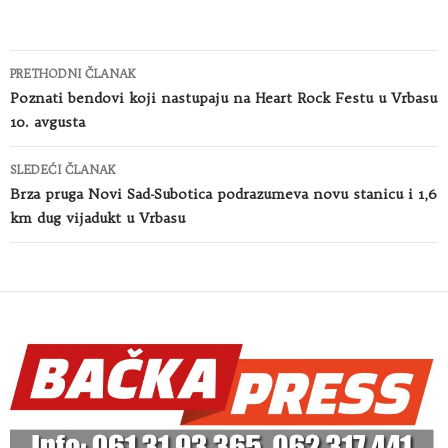
Kretanje
PRETHODNI ČLANAK
članaka
Poznati bendovi koji nastupaju na Heart Rock Festu u Vrbasu
10. avgusta
SLEDEĆI ČLANAK
Brza pruga Novi Sad-Subotica podrazumeva novu stanicu i 1,6
km dug vijadukt u Vrbasu