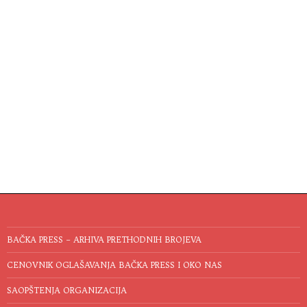
BAČKA PRESS – ARHIVA PRETHODNIH BROJEVA
CENOVNIK OGLAŠAVANJA BAČKA PRESS I OKO NAS
SAOPŠTENJA ORGANIZACIJA