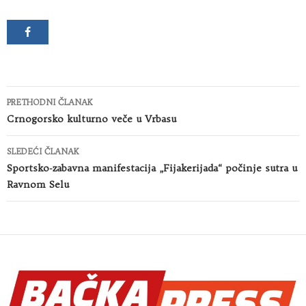
Kretanje
PRETHODNI ČLANAK
članaka
Crnogorsko kulturno veče u Vrbasu
SLEDEĆI ČLANAK
Sportsko-zabavna manifestacija „Fijakerijada“ počinje sutra u
Ravnom Selu