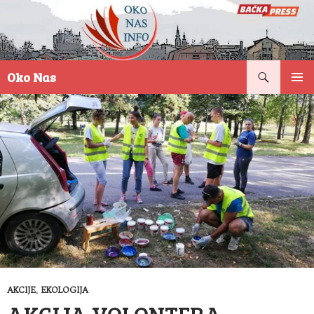
Pretraga
Oko Nas
SKOČI
PRIMAR
NA
IZBORN
SADRŽAJ
AKCIJE
,
EKOLOGIJA
AKCIJA VOLONTERA