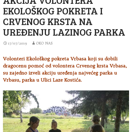
EKOLOŠKOG POKRETA I
CRVENOG KRSTA NA
UREĐENJU LAZINOG PARKA
17/07/2019
OKO NAS
Volonteri Ekološkog pokreta Vrbasa koji su dobili
dragocenu pomoć od volontera Crvenog krsta Vrbasa,
su zajedno izveli akciju uređenja najvećeg parka
u
Vrbasu, parka u Ulici Laze Kostića.