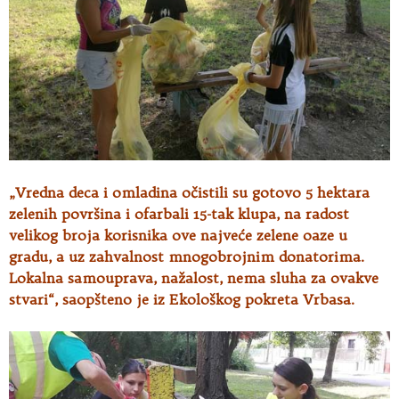
„Vredna deca i omladina očistili su gotovo 5 hektara
zelenih površina i ofarbali 15-tak klupa, na radost
velikog broja korisnika ove najveće zelene oaze u
gradu, a uz zahvalnost mnogobrojnim donatorima.
Lokalna samouprava, nažalost, nema sluha za ovakve
stvari“, saopšteno je iz Ekološkog pokreta Vrbasa.