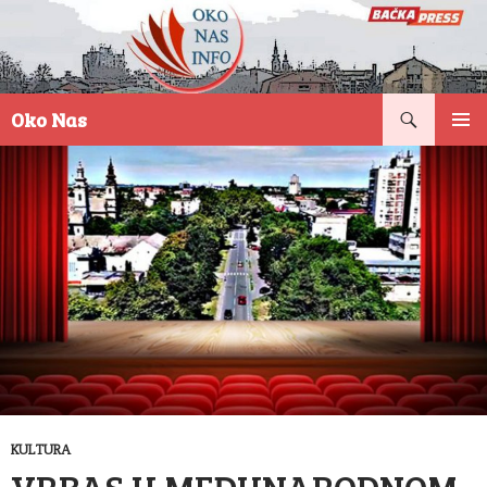
Pretraga
Oko Nas
SKOČI
PRIMAR
NA
IZBORN
SADRŽAJ
KULTURA
VRBAS U MEĐUNARODNOM