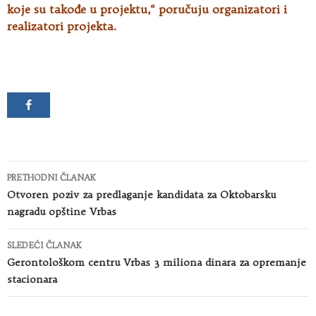
koje su takođe u projektu,“ poručuju organizatori i
realizatori projekta.
Kretanje
PRETHODNI ČLANAK
članaka
Otvoren poziv za predlaganje kandidata za Oktobarsku
nagradu opštine Vrbas
SLEDEĆI ČLANAK
Gerontološkom centru Vrbas 3 miliona dinara za opremanje
stacionara