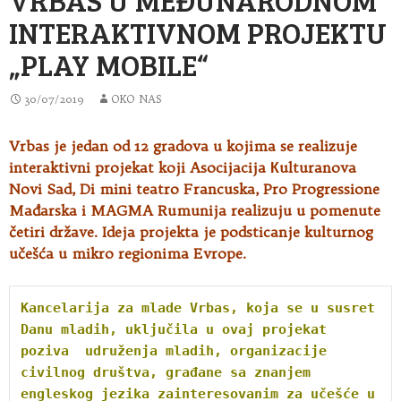
INTERAKTIVNOM PROJEKTU
„PLAY MOBILE“
30/07/2019
OKO NAS
Vrbas je jedan od 12 gradova u kojima se realizuje
interaktivni projekat koji Asocijacija Кulturanova
Novi Sad, Di mini teatro
Francuska, Pro Progressione
Mađarska i MAGMA Rumunija realizuju u pomenute
četiri države. Ideja projekta je podsticanje kulturnog
učešća u mikro regionima Evrope.
Kancelarija za mlade Vrbas, koja se u susret 
Danu mladih, uključila u ovaj projekat 
poziva  udruženja mladih, organizacije 
civilnog društva, građane sa znanjem 
engleskog jezika zainteresovanim za učešće u 