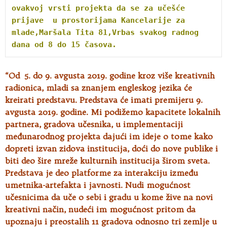
ovakvoj vrsti projekta da se za učešće 
prijave  u prostorijama Кancelarije za 
mlade,Maršala Tita 81,Vrbas svakog radnog 
dana od 8 do 15 časova.
“Od 5. do 9. avgusta 2019. godine kroz više kreativnih
radionica, mladi sa znanjem engleskog jezika će
kreirati predstavu. Predstava će imati premijeru 9.
avgusta 2019. godine. Mi podižemo kapacitete lokalnih
partnera, gradova učesnika, u implementaciji
međunarodnog projekta dajući im ideje o tome kako
dopreti izvan zidova institucija, doći do nove publike i
biti deo šire mreže kulturnih institucija širom sveta.
Predstava je deo platforme za interakciju između
umetnika-artefakta i javnosti. Nudi mogućnost
učesnicima da uče o sebi i gradu u kome žive na novi
kreativni način, nudeći im mogućnost pritom da
upoznaju i preostalih 11 gradova odnosno tri zemlje u