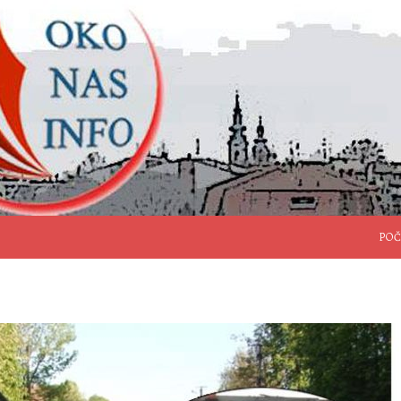
SKO
POČ