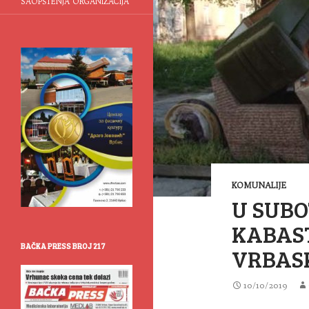
SAOPŠTENJA ORGANIZACIJA
KOMUNALIJE
U SUBO
KABAST
BAČKA PRESS BROJ 217
VRBAS
10/10/2019