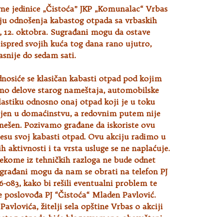
vne jedinice „Čistoća” JKP „Komunalac“ Vrbas
iju odnošenja kabastog otpada sa vrbaskih
, 12. oktobra. Sugrađani mogu da ostave
 ispred svojih kuća tog dana rano ujutro,
snije do sedam sati.
dnosiće se klasičan kabasti otpad pod kojim
o delove starog nameštaja, automobilske
astiku odnosno onaj otpad koji je u toku
ljen u domaćinstvu, a redovnim putem nije
nešen. Pozivamo građane da iskoriste ovu
znesu svoj kabasti otpad. Ovu akciju radimo u
h aktivnosti i ta vrsta usluge se ne naplaćuje.
nekome iz tehničkih razloga ne bude odnet
 građani mogu da nam se obrati na telefon PJ
6-083, kako bi rešili eventualni problem te
je poslovođa PJ “Čistoća“ Mladen Pavlović.
avlovića, žitelji sela opštine Vrbas o akciji