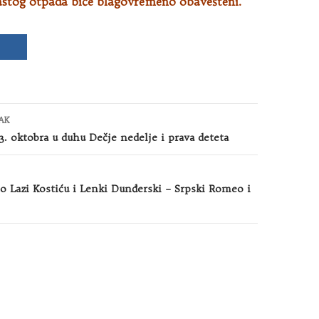
astog otpada biće blagovremeno obavešteni.
AK
3. oktobra u duhu Dečje nedelje i prava deteta
o Lazi Kostiću i Lenki Dunđerski – Srpski Romeo i