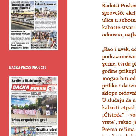
Radnici Poslo
sprovešće akc
ulica u subotu
kabaste stvari
odnosno, najka
„Kao i uvek, o
podrazumevam
gume, tvrdu pl
BAČKA PRESS BROJ 216
godine prikup
mogao biti od
priliku i da i
sklopu redovni
U slučaju da 
kabasti otpad
„Čistoća“ – 70
vrste“, rekao 
Prema rečima P