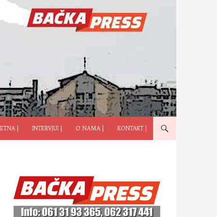
ČI NA SADRŽAJ
ETNA |
INTERVJUI |
O NAMA |
KONTAKT |