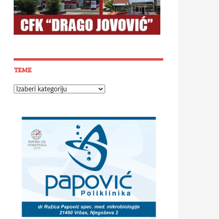
TEME
Teme