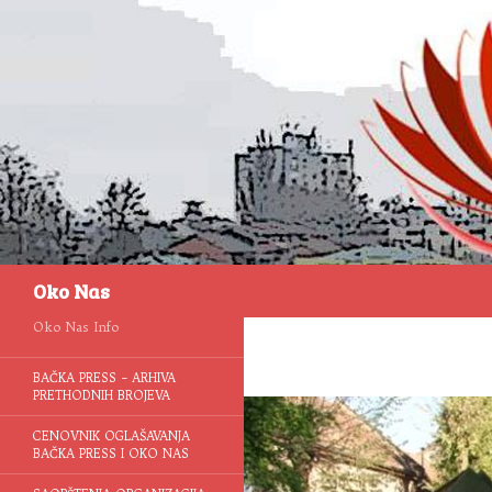
Pretraga
Oko Nas
Oko Nas Info
BAČKA PRESS – ARHIVA
PRETHODNIH BROJEVA
CENOVNIK OGLAŠAVANJA
BAČKA PRESS I OKO NAS