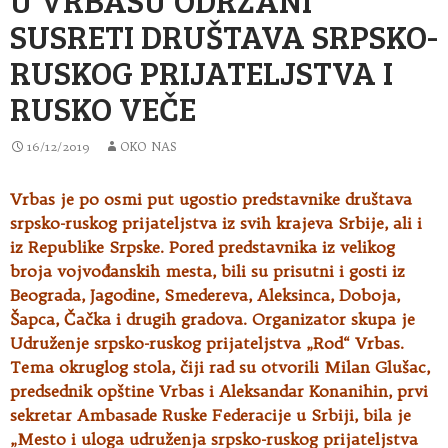
SUSRETI DRUŠTAVA SRPSKO-
RUSKOG PRIJATELJSTVA I
RUSKO VEČE
16/12/2019
OKO NAS
Vrbas je po osmi put ugostio predstavnike društava
srpsko-ruskog prijateljstva iz svih krajeva Srbije, ali i
iz Republike Srpske. Pored predstavnika iz
velikog
broja vojvođanskih mesta, bili su prisutni i gosti iz
Beograda, Jagodine, Smedereva, Aleksinca, Doboja,
Šapca, Čačka i drugih gradova. Organizator skupa je
Udruženje srpsko-ruskog prijateljstva „Rod“ Vrbas.
Tema okruglog stola, čiji rad su otvorili Milan Glušac,
predsednik opštine Vrbas i Aleksandar Konanihin, prvi
sekretar Ambasade Ruske Federacije u Srbiji, bila je
„Mesto i uloga udruženja srpsko-ruskog prijateljstva