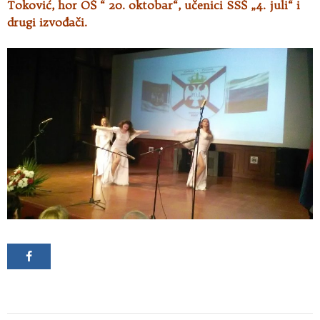
Toković, hor OŠ “ 20. oktobar“, učenici SSŠ „4. juli“ i
drugi izvođači.