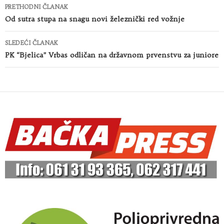
Kretanje
PRETHODNI ČLANAK
članaka
Od sutra stupa na snagu novi železnički red vožnje
SLEDEĆI ČLANAK
PK “Bjelica” Vrbas odličan na državnom prvenstvu za juniore