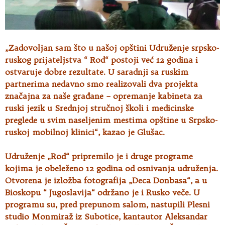
„Zadovoljan sam što u našoj opštini Udruženje srpsko-
ruskog prijateljstva “ Rod“ postoji već 12 godina i
ostvaruje dobre rezultate. U saradnji sa ruskim
partnerima nedavno smo realizovali dva projekta
značajna za naše građane – opremanje kabineta za
ruski jezik u Srednjoj stručnoj školi i medicinske
preglede u svim naseljenim mestima opštine u Srpsko-
ruskoj mobilnoj klinici“, kazao je Glušac.
Udruženje „Rod“ pripremilo je i druge programe
kojima je obeleženo 12 godina od osnivanja udruženja.
Otvorena je izložba fotografija „Deca Donbasa“, a u
Bioskopu “ Jugoslavija“ održano je i Rusko veče. U
programu su, pred prepunom salom, nastupili Plesni
studio Monmiraž iz Subotice, kantautor Aleksandar