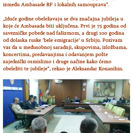
između Ambasade RF i lokalnih samouprava“.
„Iduće godine obeležavaju se dva značajna jubileja u
koje će Ambasada biti uključena. Prvi je 75 godina od
savezničke pobede nad fašizmom, a drugi 100 godina
od dolaska ruske ‘bele emigracije’ u Srbiju. Pozivam
vas da u međusobnoj saradnji, skupovima, izložbama,
koncertima, predavanjima i odavanjem pošte
zajednički osmislimo i druge načine kako ćemo
obeležiti te jubileje“, rekao je Aleksandar Konanihin.