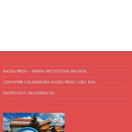
BAČKA PRESS – ARHIVA PRETHODNIH BROJEVA
CENOVNIK OGLAŠAVANJA BAČKA PRESS I OKO NAS
SAOPŠTENJA ORGANIZACIJA