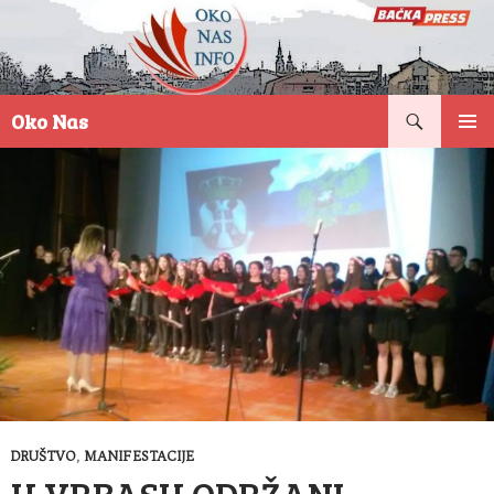
Pretraga
Oko Nas
SKOČI
PRIMAR
NA
IZBORN
SADRŽAJ
DRUŠTVO
,
MANIFESTACIJE
U VRBASU ODRŽANI