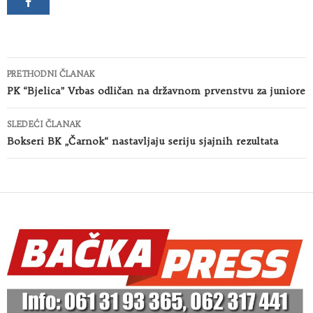
Kretanje
PRETHODNI ČLANAK
članaka
PK “Bjelica” Vrbas odličan na državnom prvenstvu za juniore
SLEDEĆI ČLANAK
Bokseri BK „Čarnok“ nastavljaju seriju sjajnih rezultata