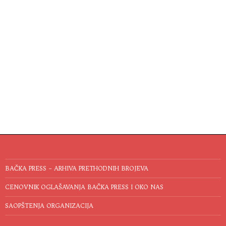
BAČKA PRESS – ARHIVA PRETHODNIH BROJEVA
CENOVNIK OGLAŠAVANJA BAČKA PRESS I OKO NAS
SAOPŠTENJA ORGANIZACIJA