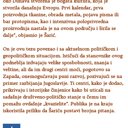
oko Dunava stvorena je bogata kultura, koja je
stvorila današnju Evropu. Prvi kalendar, prva
poizvodnja tkanine, obrada metala, pojava pisma ili
bar protopisma, kao i intenzivna poloprivredna
proizvodnja nastala je na ovom području i širila se
dalje“, objasnio je Šarić.
On je ovu tezu povezao i sa aktuelnom političkom i
geopolitičkom situacijom. Ističući da stanovnike ovog
podneblja izdvajaju velike sposbobnosti, znanja i
veštine, ali da im drugi centri moći, pogotovo sa
Zapada, onemogućavaju puni razvoj, pozivajući se na
primer razbijanja Jugoslavije. Ti centri, kako je dodao,
prikrivaju i istorijske činjenice kako bi uticali na
sadašnje društveno-političko stanje u čemu im
pomažu ovdašnje „kvazielite“. Publika je na kraju
iskoristila priliku da Šariću postavi brojna pitanja.