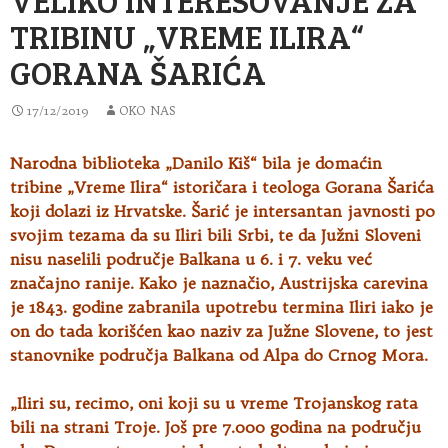
TRIBINU „VREME ILIRA“
GORANA ŠARIĆA
17/12/2019
OKO NAS
Narodna biblioteka „Danilo Kiš“ bila je domaćin
tribine „Vreme Ilira“ istoričara i teologa Gorana Šarića
koji dolazi iz Hrvatske. Šarić je intersantan javnosti po
svojim tezama da
su Iliri bili Srbi, te da Južni Sloveni
nisu naselili područje Balkana u 6. i 7. veku već
značajno ranije. Kako je naznačio, Austrijska carevina
je 1843. godine zabranila upotrebu termina Iliri iako je
on do tada korišćen kao naziv za Južne Slovene, to jest
stanovnike područja Balkana od Alpa do Crnog Mora.
„Iliri su, recimo, oni koji su u vreme Trojanskog rata
bili na strani Troje. Još pre 7.000 godina na području