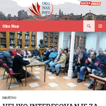
Pretraga
Oko Nas
SKOČI
PRIMAR
NA
IZBORN
SADRŽAJ
DRUŠTVO
VELIKO INTERESOVANJE ZA