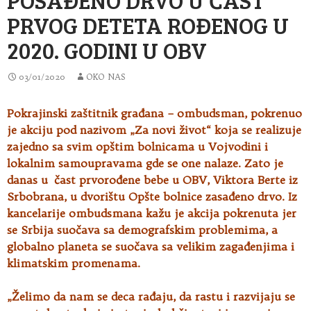
PRVOG DETETA ROĐENOG U
2020. GODINI U OBV
03/01/2020
OKO NAS
Pokrajinski zaštitnik građana – ombudsman, pokrenuo
je akciju pod nazivom „Za novi život“ koja se realizuje
zajedno sa svim opštim bolnicama u
Vojvodini i
lokalnim samoupravama gde se one nalaze. Zato je
danas u čast prvorođene bebe u OBV, Viktora Berte iz
Srbobrana, u dvorištu Opšte bolnice zasađeno drvo. Iz
kancelarije ombudsmana kažu je akcija pokrenuta jer
se Srbija suočava sa demografskim problemima, a
globalno planeta se suočava sa velikim zagađenjima i
klimatskim promenama.
„Želimo da nam se deca rađaju, da rastu i razvijaju se