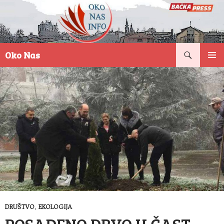
Pretraga
Oko Nas
SKOČI
PRIMAR
NA
IZBORN
SADRŽAJ
DRUŠTVO
,
EKOLOGIJA
POSAĐENO DRVO U ČAST