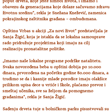
poput drveta, koje jeste simbol života, i imamo i
obavezu da generacijama koje dolaze sačuvamo zdravu
životnu sredinu“, rekla je Snežana Knežević, zamenica
pokrajinskog zaštitnika građana – ombudsmana.
Opštinu Vrbas u akciji „Za novi život“ predstavljala je
Sanja Žigić, koja je istakla da se lokalna samouprave
rado pridružuje projektima koji imaju za cilj
realizaciju pronatalitne politike.
„Imamo naše lokalne programe podrške natalitetu.
Svaka novorođena beba u opštini dobija po 10.000
dinara, prvorođena na početku godine 80.000 dinara, a
trudimo se da i kasnije mlade porodice imaju olakšice
prilikom upisa dece u vrtiće i škole, plaćamo prevoz i
smeštaj učenika, sve sa željom da pomognemo
građanima“, rekla je Sanja Žigić.
Sađenju drveta tuje u bolničkom parku pisustvovali su