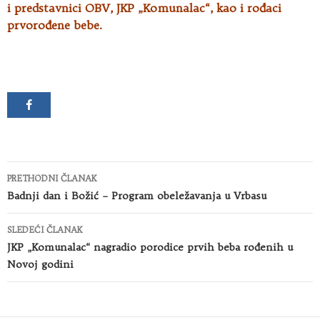
i predstavnici OBV, JKP „Komunalac“, kao i rođaci
prvorođene bebe.
Kretanje
PRETHODNI ČLANAK
članaka
Badnji dan i Božić – Program obeležavanja u Vrbasu
SLEDEĆI ČLANAK
JKP „Komunalac“ nagradio porodice prvih beba rođenih u
Novoj godini