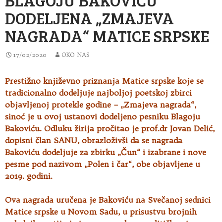
DODELJENA „ZMAJEVA
NAGRADA“ MATICE SRPSKE
17/02/2020
OKO NAS
Prestižno književno priznanja Matice srpske koje se
tradicionalno dodeljuje najboljoj poetskoj zbirci
objavljenoj protekle godine – „Zmajeva
nagrada“,
sinoć je u ovoj ustanovi dodeljeno pesniku Blagoju
Bakoviću. Odluku žirija pročitao je prof.dr Jovan Delić,
dopisni član SANU, obrazloživši da se nagrada
Bakoviću dodeljuje za zbirku „Čun“ i izabrane i nove
pesme pod nazivom „Polen i čar“, obe objavljene u
2019. godini.
Ova nagrada uručena je Bakoviću na Svečanoj sednici
Matice srpske u Novom Sadu, u prisustvu brojnih