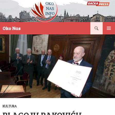
Pretraga
Oko Nas
SKOČI
PRIMAR
NA
IZBORN
SADRŽAJ
KULTURA
BLAGOJU BAKOVIĆU