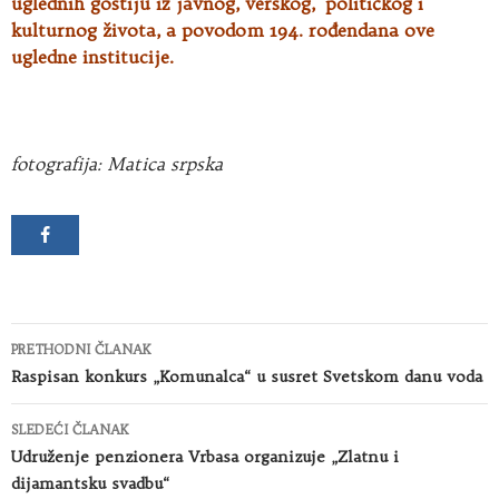
uglednih gostiju iz javnog, verskog, političkog i
kulturnog života, a povodom 194. rođendana ove
ugledne institucije.
fotografija: Matica srpska
Kretanje
PRETHODNI ČLANAK
članaka
Raspisan konkurs „Komunalca“ u susret Svetskom danu voda
SLEDEĆI ČLANAK
Udruženje penzionera Vrbasa organizuje „Zlatnu i
dijamantsku svadbu“