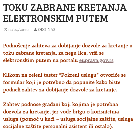
TOKU ZABRANE KRETANJA
ELEKTRONSKIM PUTEM
14/04/2020
OKO NAS
Podnošenje zahteva za dobijanje dozvole za kretanje u
toku zabrane kretanja, za negu lica, vrši se
elektronskim putem na
portalu
euprava.gov.rs
Кlikom na zeleni taster ”Pokreni uslugu” otvoriće se
formular koji je potrebno da popunite kako biste
podneli zahtev za dobijanje dozvole za kretanje.
Zahtev podnose građani koji kojima je potrebna
dozvola za kretanje, jer vode brigu o korisnicima
usluga (pomoć u kući – usluga socijalne zaštite, usluga
socijalne zaštite personalni asistent ili ostalo).