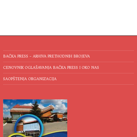
BAČKA PRESS – ARHIVA PRETHODNIH BROJEVA
CENOVNIK OGLAŠAVANJA BAČKA PRESS I OKO NAS
SAOPŠTENJA ORGANIZACIJA