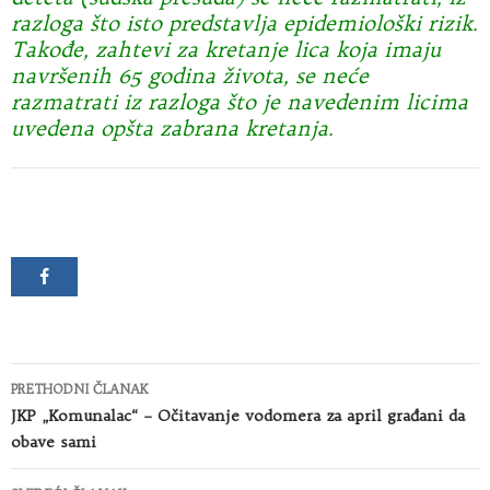
razloga što isto predstavlja epidemiološki rizik.
Takođe, zahtevi za kretanje lica koja imaju
navršenih 65 godina života, se neće
razmatrati iz razloga što je navedenim licima
uvedena opšta zabrana kretanja.
Kretanje
PRETHODNI ČLANAK
članaka
JKP „Komunalac“ – Očitavanje vodomera za april građani da
obave sami