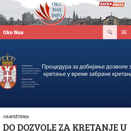
Pretraga
Oko Nas
SKOČI
PRIMAR
NA
IZBORN
SADRŽAJ
OBAVEŠTENJA
DO DOZVOLE ZA KRETANJE U