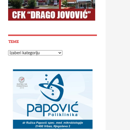
TEME
Teme