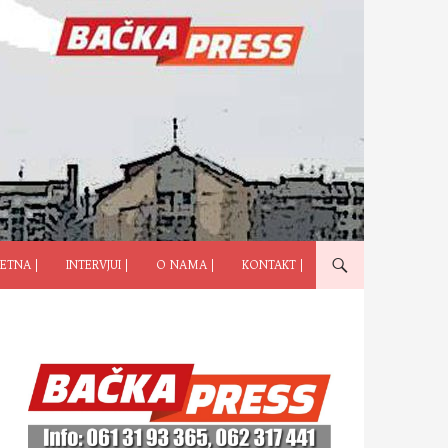
ČI NA SADRŽAJ
ETNA |
INTERVJUI |
O NAMA |
KONTAKT |