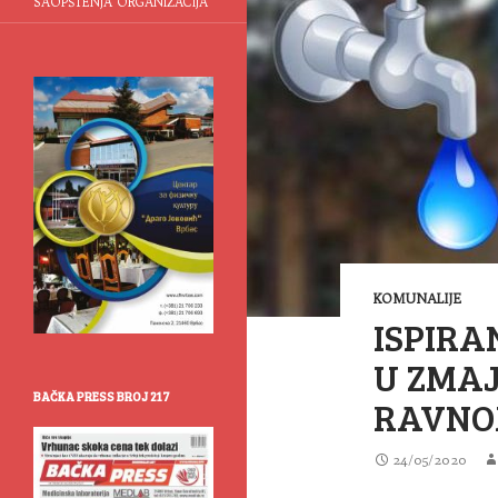
SAOPŠTENJA ORGANIZACIJA
KOMUNALIJE
ISPIRA
U ZMAJ
BAČKA PRESS BROJ 217
RAVNO
24/05/2020