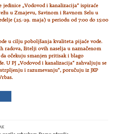
 jedinice „Vodovod i kanalizacija“ ispiraće
ežu u Zmajevu, Savinom i Ravnom Selu u
edelje
(25.-29. maja) u periodu od 7:00 do 15:00
ode u cilju poboljšanja kvaliteta pijaće vode.
h radova, žitelji ovih naselja u naznačenom
da očekuju smanjen pritisak i blago
. U PJ „Vodovod i kanalizacija“ zahvaljuju se
strpljenju i razumevanju“, poručuju iz JKP
rbas.
AK