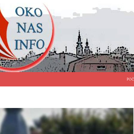
SKO
POČ