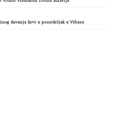
o vozilo vrbaskom Domu zdravlja
jnog davanja krvi u ponedeljak u Vrbasu