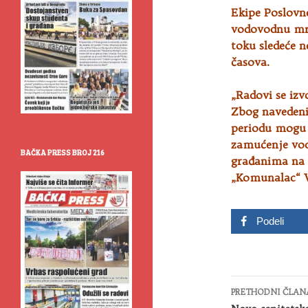
Ekipe Poslovne
vodovodnu mr
toku sledeće n
časova.
„Radovi se izv
Zbog navedeni
periodu mogu 
zamućenje vode
BAČKA PRESS BROJ 216
građanima na 
„Komunalac“ V
Podeli
Kretanje
PRETHODNI ČLAN