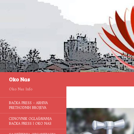
Pretraga
Oko Nas
Oko Nas Info
BAČKA PRESS – ARHIVA
PRETHODNIH BROJEVA
CENOVNIK OGLAŠAVANJA
BAČKA PRESS I OKO NAS