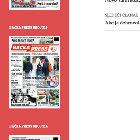
članaka
Novo sanitetsk
SLEDEĆI ČLANAK
Akcija dobrovol
BAČKA PRESS BROJ 215
BAČKA PRESS BROJ 214