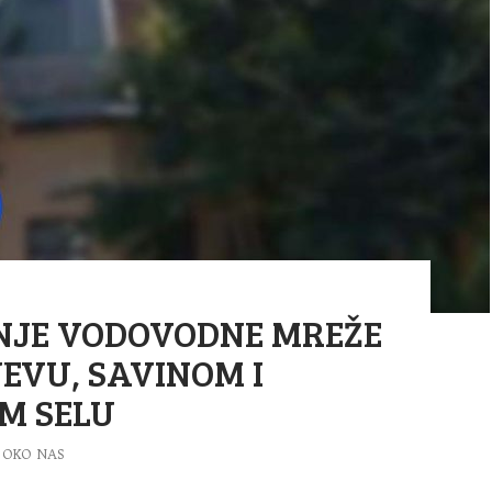
NJE VODOVODNE MREŽE
EVU, SAVINOM I
M SELU
OKO NAS