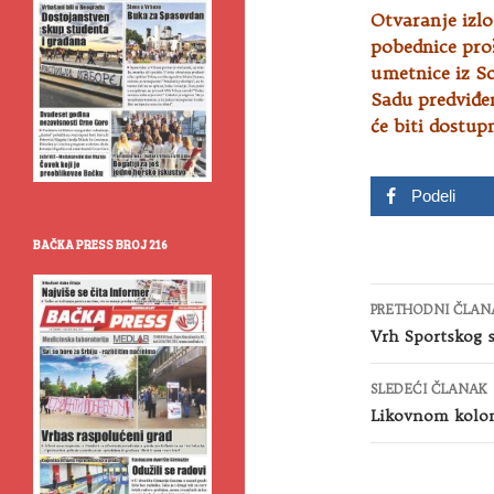
Otvaranje izlo
pobednice pro
umetnice iz 
Sadu predviđen
će biti dostup
Podeli
BAČKA PRESS BROJ 216
Kretanje
PRETHODNI ČLAN
članaka
Vrh Sportskog s
SLEDEĆI ČLANAK
Likovnom kolon