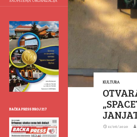
SAOPŠTENJA ORGANIZACIJA
KULTURA
OTVARA
„SPACE
BAČKA PRESS BROJ 217
JANJAT
11/06/2020