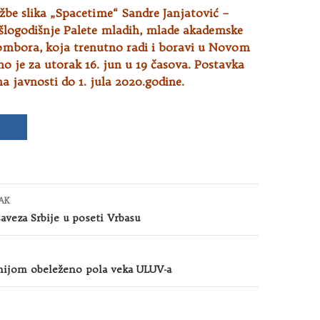
žbe slika „Spacetime“ Sandre Janjatović –
šlogodišnje Palete mladih, mlade akademske
Sombora
, koja trenutno radi i boravi u Novom
o je za utorak 16. jun u 19 časova. Postavka
na javnosti do 1. jula 2020.godine.
AK
aveza Srbije u poseti Vrbasu
ijom obeleženo pola veka ULUV-a