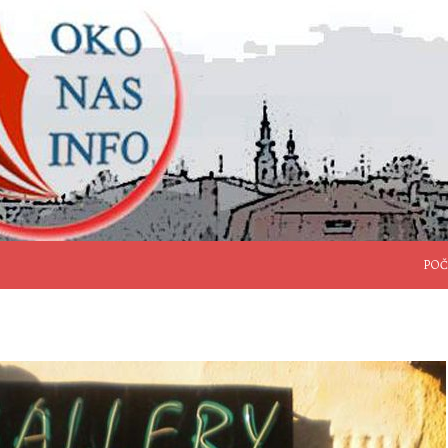
SKO
POČ