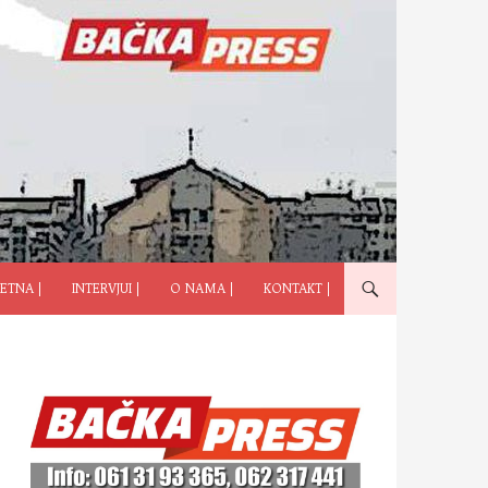
ČI NA SADRŽAJ
ETNA |
INTERVJUI |
O NAMA |
KONTAKT |