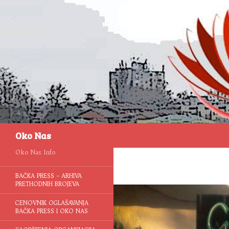
Pretraga
Oko Nas
Oko Nas Info
BAČKA PRESS – ARHIVA
PRETHODNIH BROJEVA
CENOVNIK OGLAŠAVANJA
BAČKA PRESS I OKO NAS