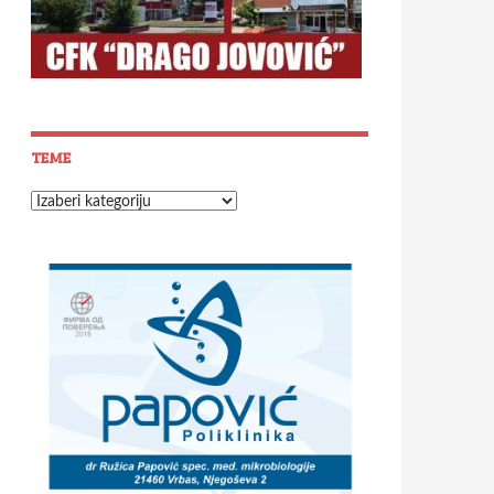
TEME
Teme