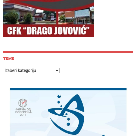
TEME
Teme