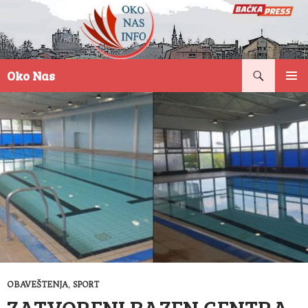
Pretraga
Oko Nas
SKOČI
PRIMAR
NA
IZBORN
SADRŽAJ
OBAVEŠTENJA
,
SPORT
ZATVORENI BAZEN CENTRA