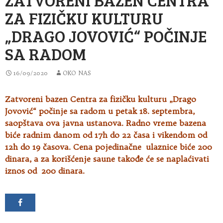
ZA FIZIČKU KULTURU
„DRAGO JOVOVIĆ“ POČINJE
SA RADOM
16/09/2020
OKO NAS
Zatvoreni bazen Centra za fizičku kulturu „Drago
Jovović“ počinje sa radom u petak 18. septembra,
saopštava ova javna ustanova.
Radno vreme
bazena
biće radnim danom od 17h do 22 časa i vikendom od
12h do 19 časova. Cena pojedinačne ulaznice biće 200
dinara, a za korišćenje saune takođe će se naplaćivati
iznos od 200 dinara.