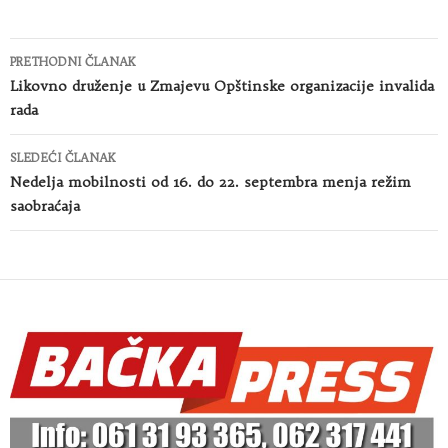
Kretanje
PRETHODNI ČLANAK
članaka
Likovno druženje u Zmajevu Opštinske organizacije invalida
rada
SLEDEĆI ČLANAK
Nedelja mobilnosti od 16. do 22. septembra menja režim
saobraćaja