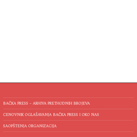
BAČKA PRESS – ARHIVA PRETHODNIH BROJEVA
CENOVNIK OGLAŠAVANJA BAČKA PRESS I OKO NAS
SAOPŠTENJA ORGANIZACIJA