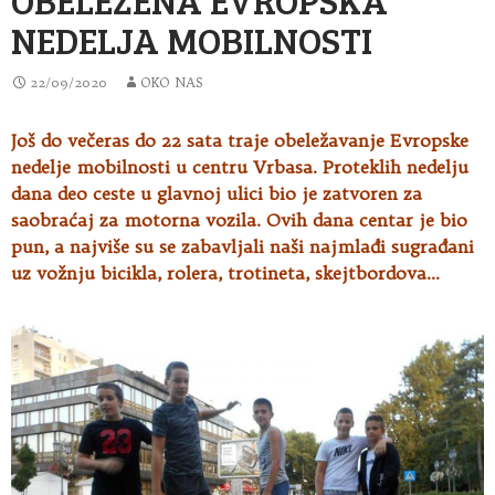
NEDELJA MOBILNOSTI
22/09/2020
OKO NAS
Još do večeras do 22 sata traje obeležavanje Evropske
nedelje mobilnosti u centru Vrbasa. Proteklih nedelju
dana deo ceste u glavnoj
ulici bio je zatvoren za
saobraćaj za motorna vozila. Ovih dana centar je bio
pun, a najviše su se zabavljali naši najmlađi sugrađani
uz vožnju bicikla, rolera, trotineta, skejtbordova…