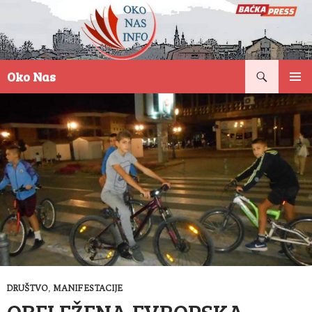
Pretraga
Oko Nas
SKOČI
PRIMAR
NA
IZBORN
SADRŽAJ
DRUŠTVO
,
MANIFESTACIJE
OBELEŽENA EVROPSKA