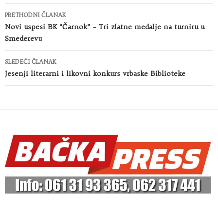
Kretanje
PRETHODNI ČLANAK
članaka
Novi uspesi BK “Čarnok” – Tri zlatne medalje na turniru u
Smederevu
SLEDEĆI ČLANAK
Jesenji literarni i likovni konkurs vrbaske Biblioteke