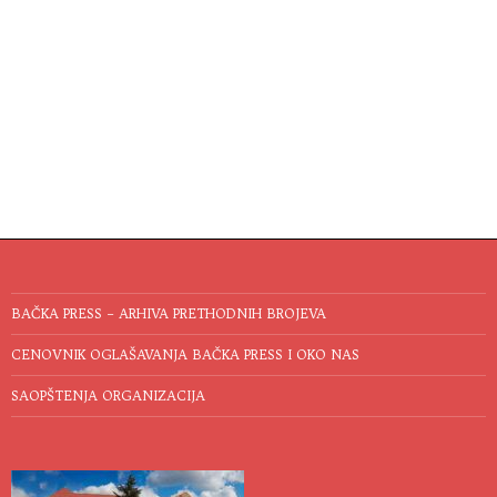
BAČKA PRESS – ARHIVA PRETHODNIH BROJEVA
CENOVNIK OGLAŠAVANJA BAČKA PRESS I OKO NAS
SAOPŠTENJA ORGANIZACIJA