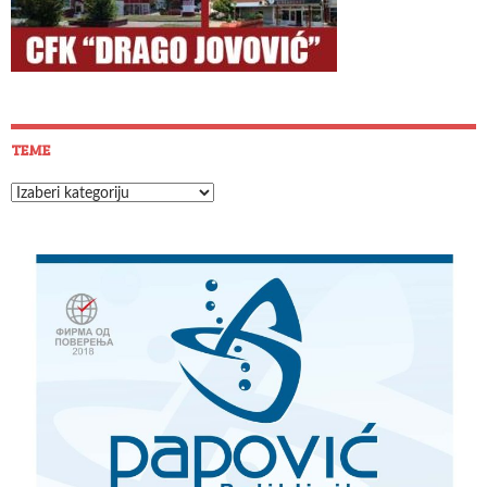
TEME
Teme