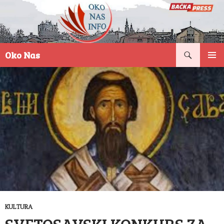
Pretraga
Oko Nas
SKOČI
PRIMAR
NA
IZBORN
SADRŽAJ
KULTURA
SVETOSAVSKI KONKURS ZA