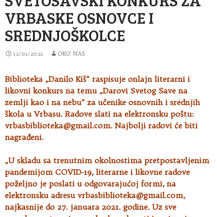
VRBASKE OSNOVCE I
SREDNJOŠKOLCE
12/01/2021
OKO NAS
Biblioteka „Danilo Kiš“ raspisuje onlajn literarni i
likovni konkurs na temu „Darovi Svetog Save na
zemlji kao i na nebu“ za učenike osnovnih i srednjih
škola u Vrbasu. Radove slati na elektronsku poštu:
vrbasbiblioteka@gmail.com
. Najbolji radovi će biti
nagrađeni.
„U skladu sa trenutnim okolnostima pretpostavljenim
pandemijom COVID-19, literarne i likovne radove
poželjno je poslati u odgovarajućoj formi, na
elektronsku adresu
vrbasbiblioteka@gmail.com
,
najkasnije do 27. januara 2021. godine. Uz sve