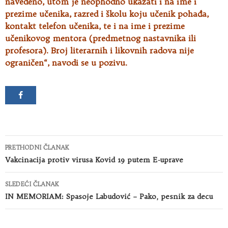
navedeno, utom je neophodno ukazati i na ime i
prezime učenika, razred i školu koju učenik pohađa,
kontakt telefon učenika, te i na ime i prezime
učenikovog mentora (predmetnog nastavnika ili
profesora). Broj literarnih i likovnih radova nije
ograničen“, navodi se u pozivu.
Kretanje
PRETHODNI ČLANAK
članaka
Vakcinacija protiv virusa Kovid 19 putem E-uprave
SLEDEĆI ČLANAK
IN MEMORIAM: Spasoje Labudović – Pako, pesnik za decu