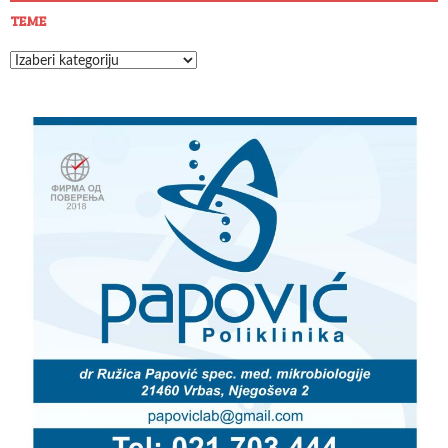
TEME
Teme