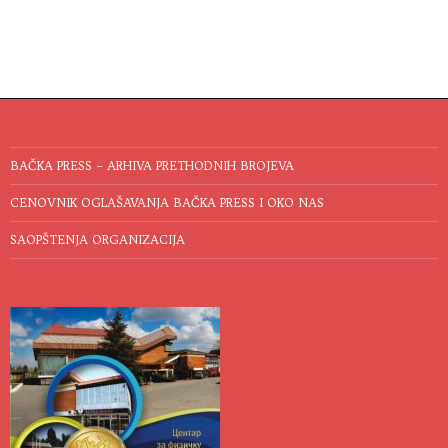
BAČKA PRESS – ARHIVA PRETHODNIH BROJEVA
CENOVNIK OGLAŠAVANJA BAČKA PRESS I OKO NAS
SAOPŠTENJA ORGANIZACIJA