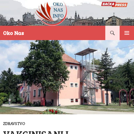
Pretraga
Oko Nas
SKOČI
PRIMAR
NA
IZBORN
SADRŽAJ
ZDRAVSTVO
VAKCINISANI I