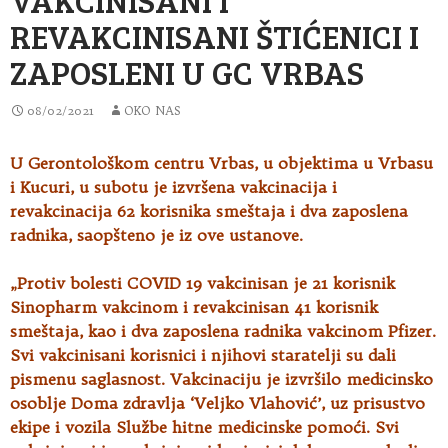
REVAKCINISANI ŠTIĆENICI I
ZAPOSLENI U GC VRBAS
08/02/2021
OKO NAS
U Gerontološkom centru Vrbas, u objektima u Vrbasu
i Kucuri, u subotu je izvršena vakcinacija i
revakcinacija 62 korisnika smeštaja
i dva zaposlena
radnika, saopšteno je iz ove ustanove.
„Protiv bolesti COVID 19 vakcinisan je 21 korisnik
Sinopharm vakcinom i revakcinisan 41 korisnik
smeštaja, kao i dva zaposlena radnika vakcinom Pfizer.
Svi vakcinisani korisnici i njihovi staratelji su dali
pismenu saglasnost. Vakcinaciju je izvršilo medicinsko
osoblje Doma zdravlja ‘Veljko Vlahović’, uz prisustvo
ekipe i vozila Službe hitne medicinske pomoći. Svi