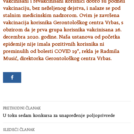
vakcinisani i revakcinisani korisnici dobro su podneli
vakcinaciju, bez neželjenog dejstva, i nalaze se pod
stalnim medicinskim nadzorom. Ovim je završena
vakcinacija korisnika Gerontološkog centra Vrbas, s
obzirom da je prva grupa korisnika vakcinisana 26.
decembra 2020. godine. Naša ustanova od početka
epidemije nije imala pozitivnih korisnika ni
preminulih od bolesti COVID 19“, rekla je Radmila
Musić, direktorka Gerontološkog centra Vrbas.
Kretanje
PRETHODNI ČLANAK
članaka
U toku sedam konkursa za unapređenje poljoprivrede
SLEDEĆI ČLANAK