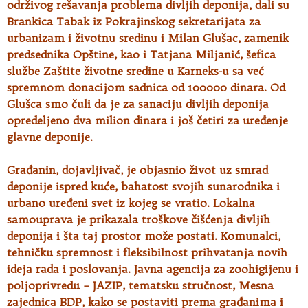
održivog rešavanja problema divljih deponija, dali su
Brankica Tabak iz Pokrajinskog sekretarijata za
urbanizam i životnu sredinu i Milan Glušac, zamenik
predsednika Opštine, kao i Tatjana Miljanić, šefica
službe Zaštite životne sredine u Karneks-u sa već
spremnom donacijom sadnica od 100000 dinara. Od
Glušca smo čuli da je za sanaciju divljih deponija
opredeljeno dva milion dinara i još četiri za uređenje
glavne deponije.
Građanin, dojavljivač, je objasnio život uz smrad
deponije ispred kuće, bahatost svojih sunarodnika i
urbano uređeni svet iz kojeg se vratio. Lokalna
samouprava je prikazala troškove čišćenja divljih
deponija i šta taj prostor može postati. Komunalci,
tehničku spremnost i fleksibilnost prihvatanja novih
ideja rada i poslovanja. Javna agencija za zoohigijenu i
poljoprivredu – JAZIP, tematsku stručnost, Mesna
zajednica BDP, kako se postaviti prema građanima i