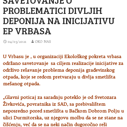
PROBLEMATICI DIVLJIH
DEPONIJA NA INICIJATIVU
EP VRBASA
04/03/2021
OKO NAS
U Vrbasu je , u organizaciji Ekološkog pokreta vrbasa
održano savetovanje sa ciljem realizacije inicijative za
održivo rešavanje problema deponija
građevinskog
otpada, koje se redom pretvaraju u divlja smetlišta
mešanog otpada.
„Glavni poticaj za saradnju poteklo je od Svetozara
Živkovića, povratnika iz SAD, sa prebivalištem
neposredno pored smetlišta u Bačkom Dobrom Polju u
ulici Durmitorska, uz njegovu molbu da se ne stane na
čišćenju, već da se na neki način dugoročno reši