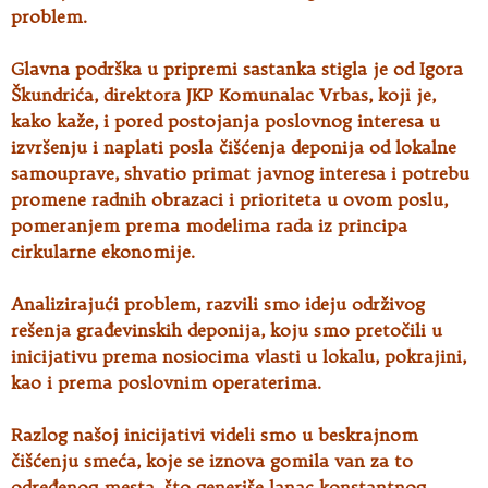
problem.
Glavna podrška u pripremi sastanka stigla je od Igora
Škundrića, direktora JKP Komunalac Vrbas, koji je,
kako kaže, i pored postojanja poslovnog interesa u
izvršenju i naplati posla čišćenja deponija od lokalne
samouprave, shvatio primat javnog interesa i potrebu
promene radnih obrazaci i prioriteta u ovom poslu,
pomeranjem prema modelima rada iz principa
cirkularne ekonomije.
Analizirajući problem, razvili smo ideju održivog
rešenja građevinskih deponija, koju smo pretočili u
inicijativu prema nosiocima vlasti u lokalu, pokrajini,
kao i prema poslovnim operaterima.
Razlog našoj inicijativi videli smo u beskrajnom
čišćenju smeća, koje se iznova gomila van za to
određenog mesta, što generiše lanac konstantnog