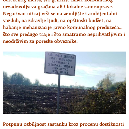
nezadovoljstva građana ali i lokalne samouprave.
Negativan uticaj vrši se na zemljište i ambijentalni
vazduh, na zdravlje ljudi, na opštinski budžet, na
habanje mehanizacije javno komunalnog preduzeća…
što sve predugo traje i što smatramo neprihvatljivim i
neodrživim za poreske obveznike.
Potpunu ozbiljnost sastanku kroz procenu dostižnosti