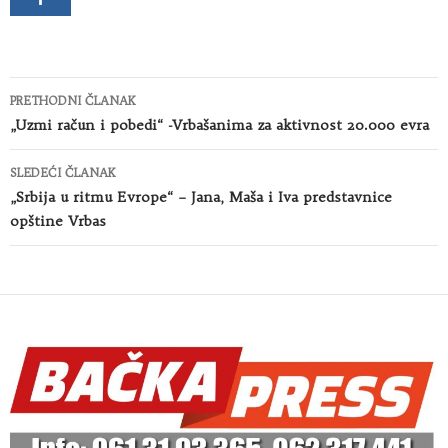
Kretanje
PRETHODNI ČLANAK
članaka
„Uzmi račun i pobedi“ -Vrbašanima za aktivnost 20.000 evra
SLEDEĆI ČLANAK
„Srbija u ritmu Evrope“ – Jana, Maša i Iva predstavnice
opštine Vrbas