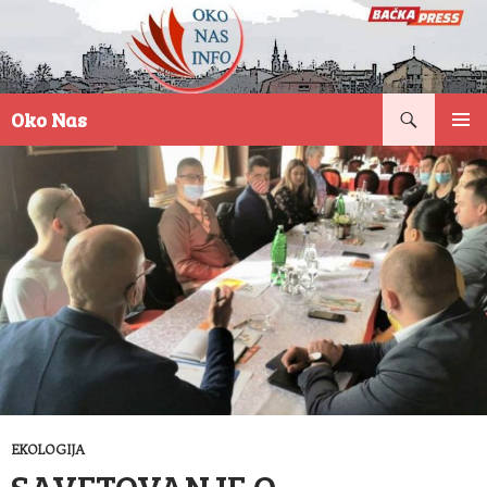
Pretraga
Oko Nas
SKOČI
PRIMAR
NA
IZBORN
SADRŽAJ
EKOLOGIJA
SAVETOVANJE O