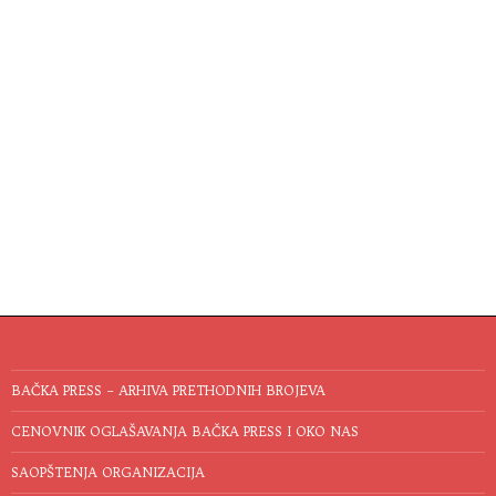
BAČKA PRESS – ARHIVA PRETHODNIH BROJEVA
CENOVNIK OGLAŠAVANJA BAČKA PRESS I OKO NAS
SAOPŠTENJA ORGANIZACIJA