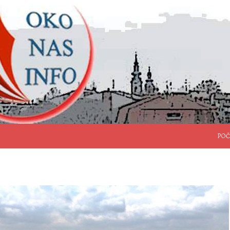
SKO
POČ