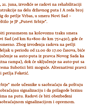
21. juna, izvodiće se radovi na rehabilitaciji
trukcije na delu državnog puta I A reda broj
ig do petlje Vrbas, u smeru Novi Sad –
tilo je JP „Putevi Srbije“.
biti preusmeren na kolovoznu traku smera
vi Sad (od km 82+800 do km 75+450), gde će
osmerno. Zbog izvođenja radova na petlji
eljak u periodu od 12.00 do 17.00 časova, biće
jučenje sa auto-puta iz pravca Novog Sada ka
ktna rampa), dok će uključenje na auto-put sa
rema Subotici biti moguće. Alternativni pravci
 i petlja Feketić.
Srbije“ mole učesnike u saobraćaju da poštuju
obraćajnu signalizaciju i da prilagode brzinu
ima na putu. Radovi će biti obezbeđeni
aobraćajnom signalizacijom i opremom.