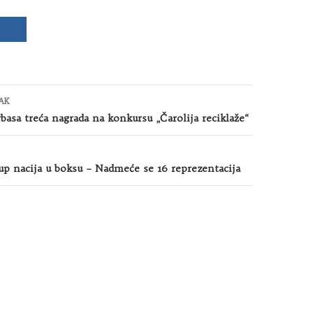
AK
basa treća nagrada na konkursu „Čarolija reciklaže“
kup nacija u boksu – Nadmeće se 16 reprezentacija