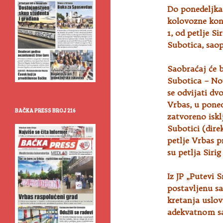
Do ponedeljka, 
kolovozne kons
1, od petlje
Sir
Subotica, saopš
Saobraćaj će 
Subotica – No
se odvijati dv
Vrbas, u poned
BAČKA PRESS BROJ 216
zatvoreno iskl
Subotici (dire
petlje Vrbas p
su petlja Sirig
Iz JP „Putevi 
postavljenu sa
kretanja uslov
adekvatnom s