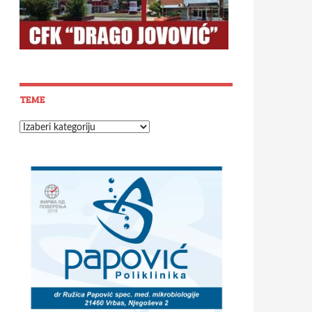
TEME
Teme