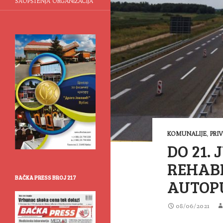
SAOPŠTENJA ORGANIZACIJA
KOMUNALIJE
,
PRI
DO 21.
REHABI
BAČKA PRESS BROJ 217
AUTOP
08/06/2021