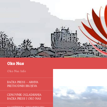
Pretraga
Oko Nas
Oko Nas Info
BAČKA PRESS – ARHIVA
PRETHODNIH BROJEVA
CENOVNIK OGLAŠAVANJA
BAČKA PRESS I OKO NAS