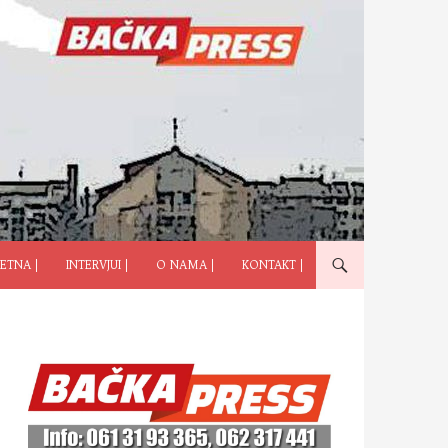
ČI NA SADRŽAJ
ETNA |
INTERVJUI |
O NAMA |
KONTAKT |