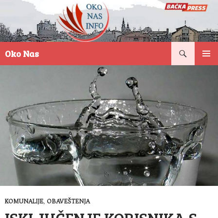
Pretraga
Oko Nas
SKOČI
PRIMAR
NA
IZBORN
SADRŽAJ
KOMUNALIJE
,
OBAVEŠTENJA
ISKLJUČENJE KORISNIKA S