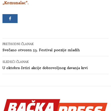
„Komunalac“.
Kretanje
PRETHODNI ČLANAK
članaka
Svečano otvoren 53. Festival poezije mladih
SLEDEĆI ČLANAK
U oktobru četiri akcije dobrovoljnog davanja krvi