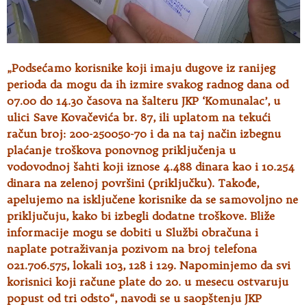
„Podsećamo korisnike koji imaju dugove iz ranijeg
perioda da mogu da ih izmire svakog radnog dana od
07.00 do 14.30 časova na šalteru JKP ‘Komunalac’, u
ulici Save Kovačevića br. 87, ili uplatom na tekući
račun broj: 200-250050-70 i da na taj način izbegnu
plaćanje troškova ponovnog priključenja u
vodovodnoj šahti koji iznose 4.488 dinara kao i 10.254
dinara na zelenoj površini (priključku). Takođe,
apelujemo na isključene korisnike da se samovoljno ne
priključuju, kako bi izbegli dodatne troškove. Bliže
informacije mogu se dobiti u Službi obračuna i
naplate potraživanja pozivom na broj telefona
021.706.575, lokali 103, 128 i 129. Napominjemo da svi
korisnici koji račune plate do 20. u mesecu ostvaruju
popust od tri odsto“, navodi se u saopštenju JKP