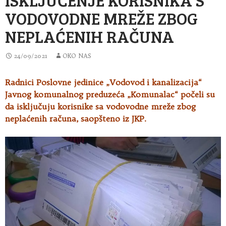
VODOVODNE MREŽE ZBOG
NEPLAĆENIH RAČUNA
24/09/2021
OKO NAS
Radnici Poslovne jedinice „Vodovod i kanalizacija“
Javnog komunalnog preduzeća „Komunalac“ počeli su
da
isključuju korisnike sa vodovodne mreže zbog
neplaćenih računa, saopšteno iz JKP.