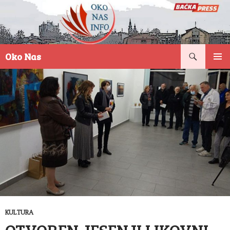
Pretraga
Oko Nas
SKOČI
PRIMAR
NA
IZBORN
SADRŽAJ
KULTURA
OTVOREN JESENJI LIKOVNI