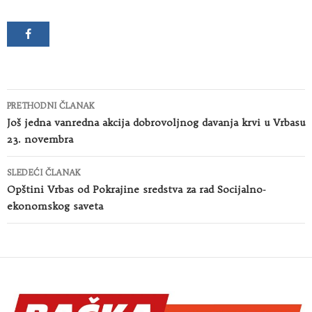
Kretanje
PRETHODNI ČLANAK
članaka
Još jedna vanredna akcija dobrovoljnog davanja krvi u Vrbasu
23. novembra
SLEDEĆI ČLANAK
Opštini Vrbas od Pokrajine sredstva za rad Socijalno-
ekonomskog saveta