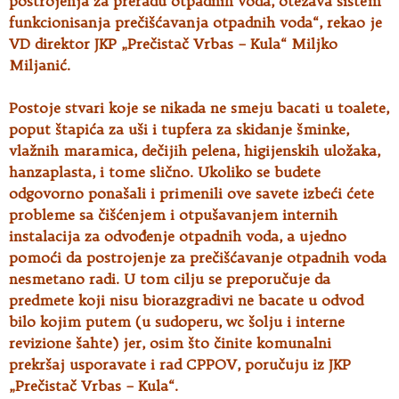
postrojenja za preradu otpadnih voda, otežava sistem
funkcionisanja prečišćavanja otpadnih voda“, rekao je
VD direktor JKP „Prečistač Vrbas – Kula“ Miljko
Miljanić.
Postoje stvari koje se nikada ne smeju bacati u toalete,
poput štapića za uši i tupfera za skidanje šminke,
vlažnih maramica, dečijih pelena, higijenskih uložaka,
hanzaplasta, i tome slično. Ukoliko se budete
odgovorno ponašali i primenili ove savete izbeći ćete
probleme sa čišćenjem i otpušavanjem internih
instalacija za odvođenje otpadnih voda, a ujedno
pomoći da postrojenje za prečišćavanje otpadnih voda
nesmetano radi. U tom cilju se preporučuje da
predmete koji nisu biorazgradivi ne bacate u odvod
bilo kojim putem (u sudoperu, wc šolju i interne
revizione šahte) jer, osim što činite komunalni
prekršaj usporavate i rad CPPOV, poručuju iz JKP
„Prečistač Vrbas – Kula“.