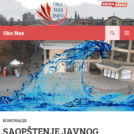
Pretraga
Oko Nas
SKOČI
PRIMAR
NA
IZBORN
SADRŽAJ
KOMUNALIJE
SAOPŠTENJE JAVNOG