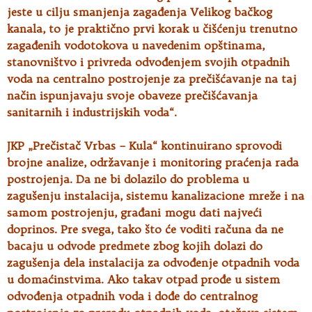
jeste u cilju smanjenja zagađenja Velikog bačkog
kanala, to je praktično prvi korak u čišćenju trenutno
zagađenih vodotokova u navedenim opštinama,
stanovništvo i privreda odvođenjem svojih otpadnih
voda na centralno postrojenje za prečišćavanje na taj
način ispunjavaju svoje obaveze prečišćavanja
sanitarnih i industrijskih voda“.
JKP „Prečistač Vrbas – Kula“ kontinuirano sprovodi
brojne analize, održavanje i monitoring praćenja rada
postrojenja. Da ne bi dolazilo do problema u
zagušenju instalacija, sistemu kanalizacione mreže i na
samom postrojenju, građani mogu dati najveći
doprinos. Pre svega, tako što će voditi računa da ne
bacaju u odvode predmete zbog kojih dolazi do
zagušenja dela instalacija za odvođenje otpadnih voda
u domaćinstvima. Ako takav otpad prođe u sistem
odvođenja otpadnih voda i dođe do centralnog