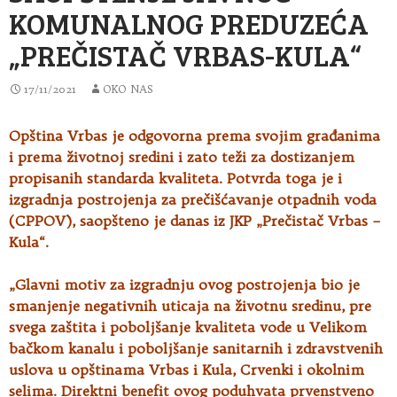
KOMUNALNOG PREDUZEĆA
„PREČISTAČ VRBAS-KULA“
17/11/2021
OKO NAS
Opština Vrbas je odgovorna prema svojim građanima
i prema životnoj sredini i zato teži za dostizanjem
propisanih standarda
kvaliteta. Potvrda toga je i
izgradnja postrojenja za prečišćavanje otpadnih voda
(CPPOV), saopšteno je danas iz JKP „Prečistač Vrbas –
Kula“.
„Glavni motiv za izgradnju ovog postrojenja bio je
smanjenje negativnih uticaja na životnu sredinu, pre
svega zaštita i poboljšanje kvaliteta vode u Velikom
bačkom kanalu i poboljšanje sanitarnih i zdravstvenih
uslova u opštinama Vrbas i Kula, Crvenki i okolnim
selima. Direktni benefit ovog poduhvata prvenstveno