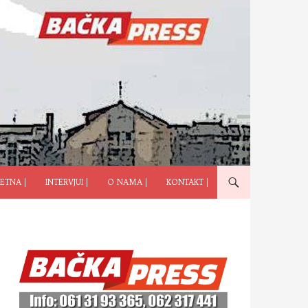
ČI NA SADRŽAJ
ETNA |
INTERVJUI |
O NAMA |
KONTAKT |