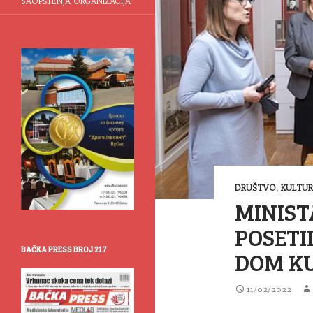
SAOPŠTENJA ORGANIZACIJA
DRUŠTVO
,
KULTU
MINIST
POSETI
BAČKA PRESS BROJ 217
DOM KU
11/02/2022