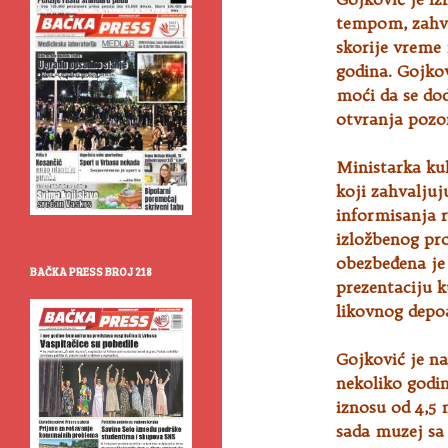
tempom, zahval
skorije vreme 
godina. Gojkov
moći da se dod
otvranja pozor
Ministarka kul
koji zahvaljuj
informisanja r
izložbenog pr
obezbeđena je 
BAČKA PRESS BROJ 218
prezentaciju k
likovnog depo
Gojković je n
nekoliko godi
iznosu od 4,5 
sada muzej s