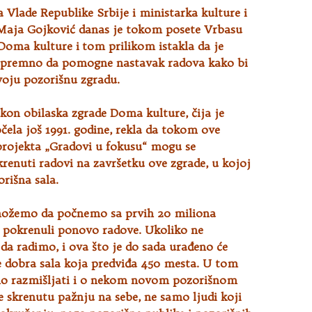
 Vlade Republike Srbije i ministarka kulture i
Maja Gojković danas je tokom posete Vrbasu
 Doma kulture i
tom prilikom istakla da je
spremno da pomogne nastavak radova kako bi
voju pozorišnu zgradu.
kon obilaska zgrade Doma kulture, čija je
čela još 1991. godine, rekla da tokom ove
projekta „Gradovi u fokusu“ mogu se
enuti radovi na završetku ove zgrade, u kojoj
orišna sala.
ožemo da počnemo sa prvih 20 miliona
i pokrenuli ponovo radove. Ukoliko ne
a radimo, i ova što je do sada urađeno će
e dobra sala koja predviđa 450 mesta. U tom
o razmišljati i o nekom novom pozorišnom
 će skrenutu pažnju na sebe, ne samo ljudi koji