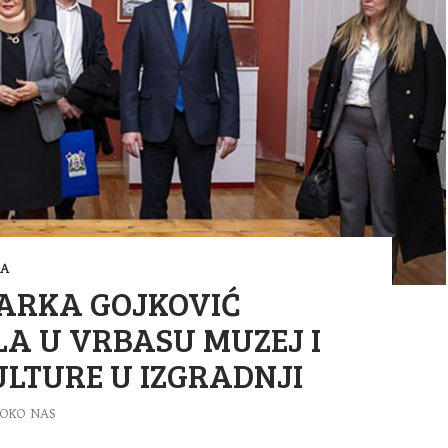
RA
ARKA GOJKOVIĆ
LA U VRBASU MUZEJ I
LTURE U IZGRADNJI
OKO NAS