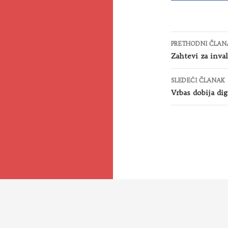
Kretanje
PRETHODNI ČLAN
članaka
Zahtevi za inval
SLEDEĆI ČLANAK
Vrbas dobija dig