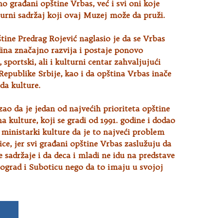
o građani opštine Vrbas, već i svi oni koje
turni sadržaj koji ovaj Muzej može da pruži.
tine Predrag Rojević naglasio je da se Vrbas
ina značajno razvija i postaje ponovo
 sportski, ali i kulturni centar zahvaljujući
Republike Srbije, kao i da opština Vrbas inače
ada kulture.
zao da je jedan od najvećih prioriteta opštine
 kulture, koji se gradi od 1991. godine i dodao
 ministarki kulture da je to najveći problem
ice, jer svi građani opštine Vrbas zaslužuju da
 sadržaje i da deca i mladi ne idu na predstave
ograd i Suboticu nego da to imaju u svojoj