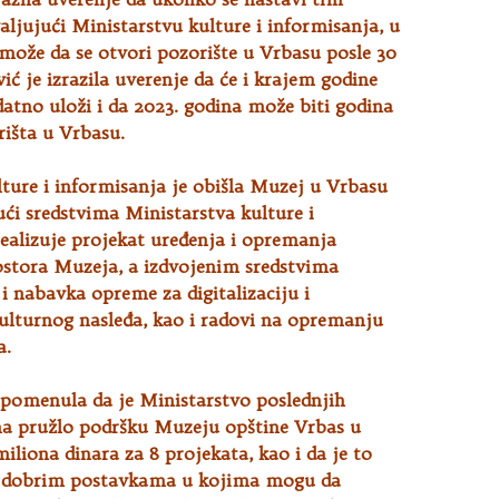
jujući Ministarstvu kulture i informisanja, u
može da se otvori pozorište u Vrbasu posle 30
ić je izrazila uverenje da će i krajem godine
atno uloži i da 2023. godina može biti godina
išta u Vrbasu.
ture i informisanja je obišla Muzej u Vrbasu
ući sredstvima Ministarstva kulture i
ealizuje projekat uređenja i opremanja
ostora Muzeja, a izdvojenim sredstvima
i nabavka opreme za digitalizaciju i
ulturnog nasleđa, kao i radovi na opremanju
a.
apomenula da je Ministarstvo poslednjih
na pružlo podršku Muzeju opštine Vrbas u
miliona dinara za 8 projekata, kao i da je to
a dobrim postavkama u kojima mogu da