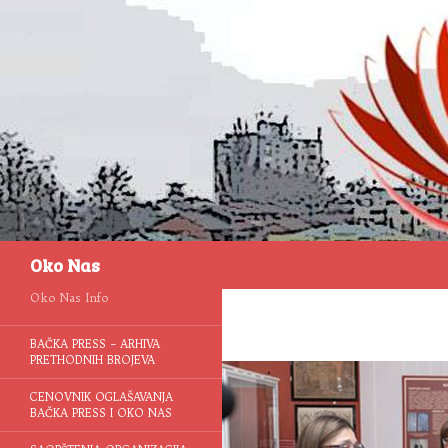
Pretraga
Oko Nas
Oko Nas Info
BAČKA PRESS – ARHIVA
PRETHODNIH BROJEVA
CENOVNIK OGLAŠAVANJA
BAČKA PRESS I OKO NAS