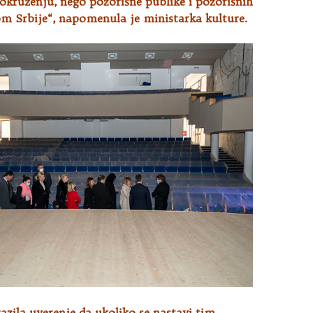
u okruženju, nego pozorišne publike i pozorišnih
om Srbije“, napomenula je ministarka kulture.
razila uverenje da ukoliko se nastavi tim