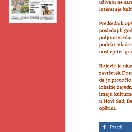
uživaju ne sam
interesuje kul
Predsednik opš
poslednjih god
poljoprivredni,
podršci Vlade 
nosi epitet gr
Rojević je uka
završetak Doma
da je predočio
lokalne zajedn
imaju kulturne
u Novi Sad, Be
opštini.
Podeli