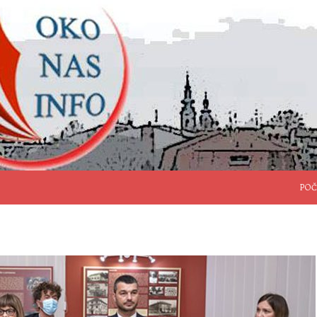
SKO
POČ