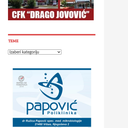
TEME
Teme