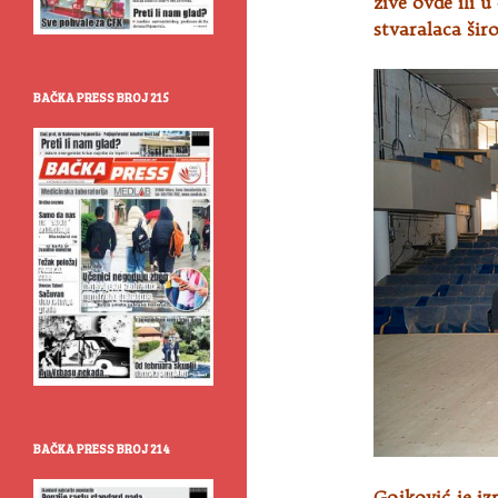
žive ovde ili 
stvaralaca šir
BAČKA PRESS BROJ 215
BAČKA PRESS BROJ 214
Gojković je iz