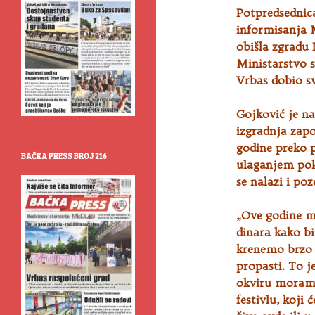
Potpredsednica
informisanja 
obišla zgradu
Ministarstvo 
Vrbas dobio s
Gojković je na
izgradnja zapo
godine preko 
BAČKA PRESS BROJ 216
ulaganjem pokr
se nalazi i poz
„Ove godine m
dinara kako b
krenemo brzo d
propasti. To j
okviru moram
festivlu, koji