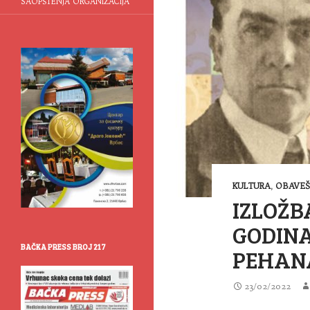
SAOPŠTENJA ORGANIZACIJA
KULTURA
,
OBAVEŠ
IZLOŽB
GODINA
BAČKA PRESS BROJ 217
PEHAN
23/02/2022