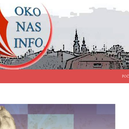
SKO
POČ