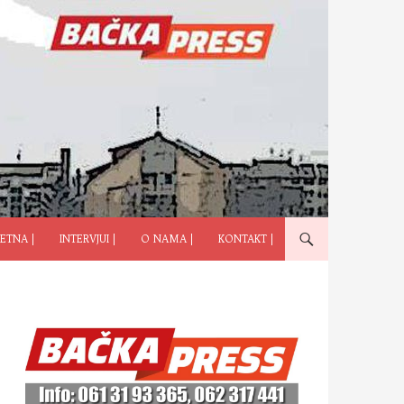
ČI NA SADRŽAJ
ETNA |
INTERVJUI |
O NAMA |
KONTAKT |