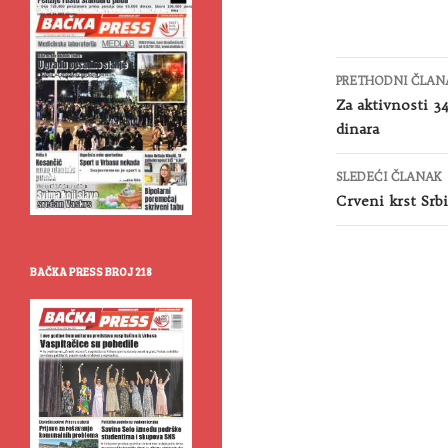
Kretanje
PRETHODNI ČLAN
članaka
Za aktivnosti 3
dinara
SLEDEĆI ČLANAK
Crveni krst Srbi
BAČKA PRESS BROJ 218