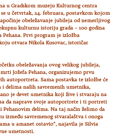
ona u Gradskom muzeju Kulturnog centra
 se u četvrtak, 24. februara, postavkom kojom
započinje obeležavanje jubileja od
nemerljivog
okupnu kulturnu istoriju grada – 100 godina
a Pehana. Prvi program je izložba
koju otvara Nikola Kusovac, istoričar
etku obeležavanja ovog velikog jubileja,
 smrti Jožefa Pehana, organizujemo prvu
ih autoportreta. Sama postavka te izložbe će
a i delima naših savremenih umetnika,
no je devet umetnika koji žive i stvaraju na
asa da naprave svoje autoportrete i ti portreti
iti Pehanovim delima. Na taj način želimo da
u između savremenog stvaralaštva i onoga
ama u amanet ostavio“, najavila je Silvia
ovne umetnosti.