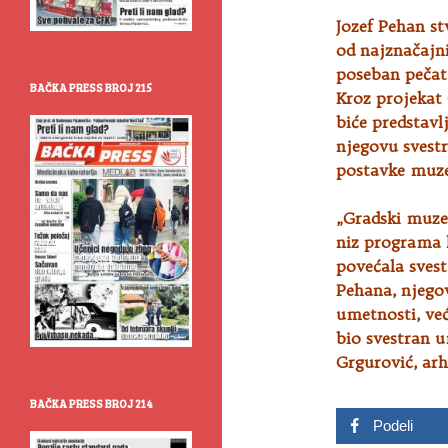
Jozef Pehan stv
od najznačajn
poseban pečat 
BAČKA PRESS BROJ 215
Kroz projekat 
biće predstavlj
njegovu svest
postavke muzej
„Gradski muzej
niz programa k
povećala svest
Pehana, njegov
umetnosti, već
bio svestran u
Grgurović, ar
BAČKA PRESS BROJ 214
Podeli