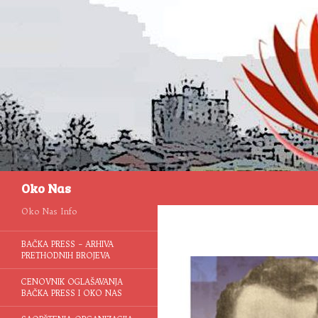
Pretraga
Oko Nas
Oko Nas Info
BAČKA PRESS – ARHIVA
PRETHODNIH BROJEVA
CENOVNIK OGLAŠAVANJA
BAČKA PRESS I OKO NAS