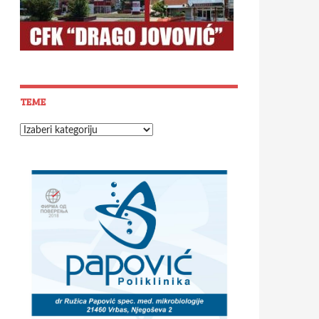
TEME
Teme