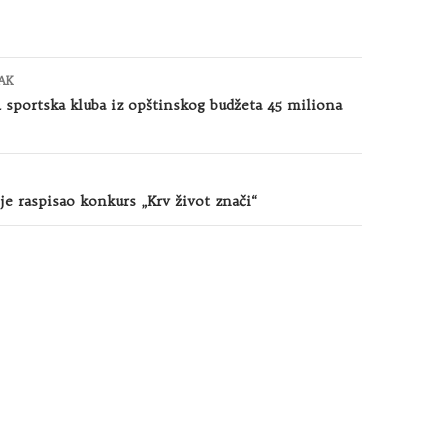
AK
4 sportska kluba iz opštinskog budžeta 45 miliona
je raspisao konkurs „Krv život znači“