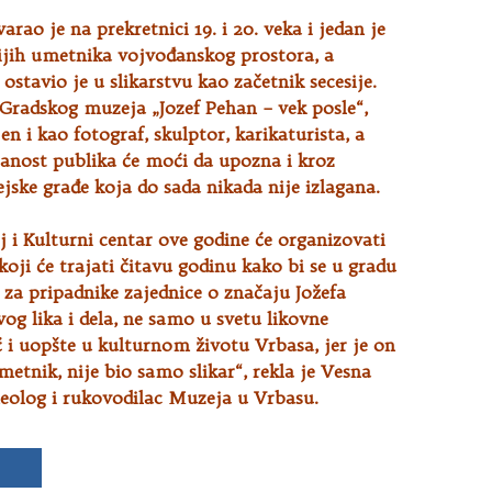
arao je na prekretnici 19. i 20. veka i jedan je
ijih umetnika vojvođanskog prostora, a
ostavio je u slikarstvu kao začetnik secesije.
Gradskog muzeja „Jozef Pehan – vek posle“,
en i kao fotograf, skulptor, karikaturista, a
ranost publika će moći da upozna i kroz
ske građe koja do sada nikada nije izlagana.
 i Kulturni centar ove godine će organizovati
oji će trajati čitavu godinu kako bi se u gradu
 za pripadnike zajednice o značaju Jožefa
og lika i dela, ne samo u svetu likovne
 i uopšte u kulturnom životu Vrbasa, jer je on
metnik, nije bio samo slikar“, rekla je Vesna
heolog i rukovodilac Muzeja u Vrbasu.