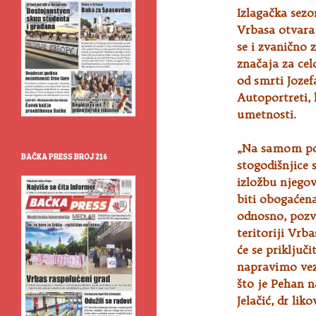
Izlagačka sez
Vrbasa otvara
se i zvanično 
značaja za cel
od smrti Jozef
Autoportreti, 
umetnosti.
„Na samom poč
BAČKA PRESS BROJ 216
stogodišnjice
izložbu njegov
biti obogaćen
odnosno, pozva
teritoriji Vrb
će se priključ
napravimo vez
što je Pehan n
Jelačić, dr lik