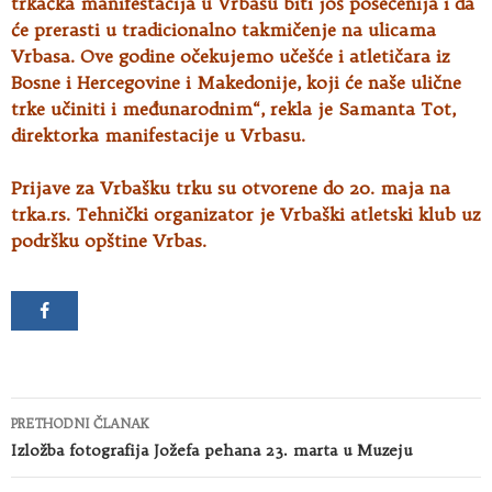
trkačka manifestacija u Vrbasu biti još posećenija i da
će prerasti u tradicionalno takmičenje na ulicama
Vrbasa. Ove godine očekujemo učešće i atletičara iz
Bosne i Hercegovine i Makedonije, koji će naše ulične
trke učiniti i međunarodnim“, rekla je Samanta Tot,
direktorka manifestacije u Vrbasu.
Prijave za Vrbašku trku su otvorene do 20. maja na
trka.rs. Tehnički organizator je Vrbaški atletski klub uz
podršku opštine Vrbas.
Kretanje
PRETHODNI ČLANAK
članaka
Izložba fotografija Jožefa pehana 23. marta u Muzeju