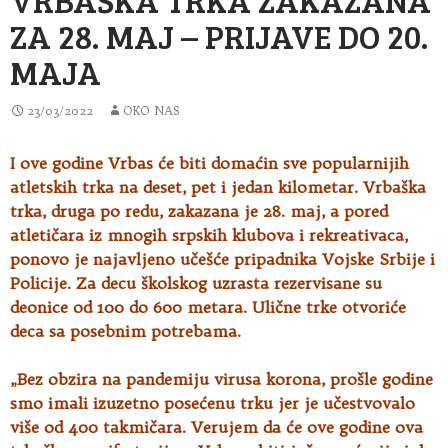
ZA 28. MAJ – PRIJAVE DO 20.
MAJA
23/03/2022
OKO NAS
I ove godine Vrbas će biti domaćin sve popularnijih
atletskih trka na deset, pet i jedan kilometar. Vrbaška
trka, druga po redu, zakazana
je 28. maj, a pored
atletičara iz mnogih srpskih klubova i rekreativaca,
ponovo je najavljeno učešće pripadnika Vojske Srbije i
Policije. Za decu školskog uzrasta rezervisane su
deonice od 100 do 600 metara. Ulične trke otvoriće
deca sa posebnim potrebama.
„Bez obzira na pandemiju virusa korona, prošle godine
smo imali izuzetno posećenu trku jer je učestvovalo
više od 400 takmičara. Verujem da će ove godine ova