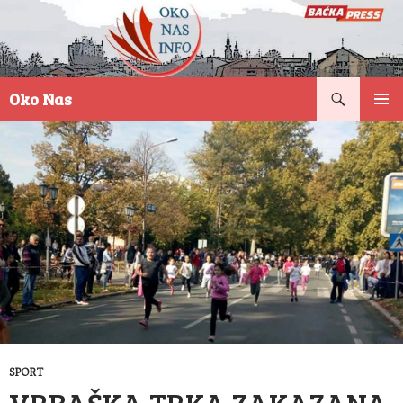
Pretraga
Oko Nas
SKOČI
PRIMAR
NA
IZBORN
SADRŽAJ
SPORT
VRBAŠKA TRKA ZAKAZANA