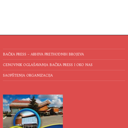
BAČKA PRESS – ARHIVA PRETHODNIH BROJEVA
CENOVNIK OGLAŠAVANJA BAČKA PRESS I OKO NAS
SAOPŠTENJA ORGANIZACIJA