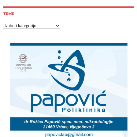
TEME
Teme