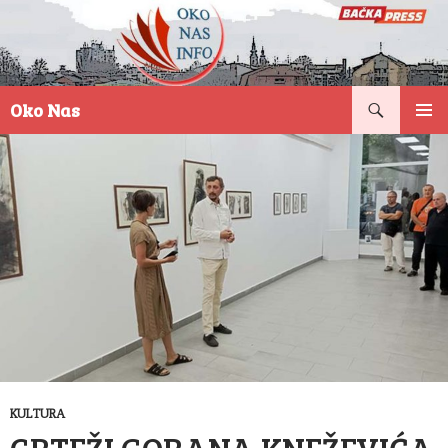
Pretraga
Oko Nas
SKOČI
PRIMAR
NA
IZBORN
SADRŽAJ
KULTURA
CRTEŽI GORANA KNEŽEVIĆA