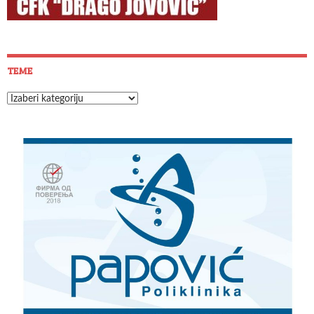
TEME
Teme