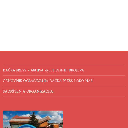
BAČKA PRESS – ARHIVA PRETHODNIH BROJEVA
CENOVNIK OGLAŠAVANJA BAČKA PRESS I OKO NAS
SAOPŠTENJA ORGANIZACIJA