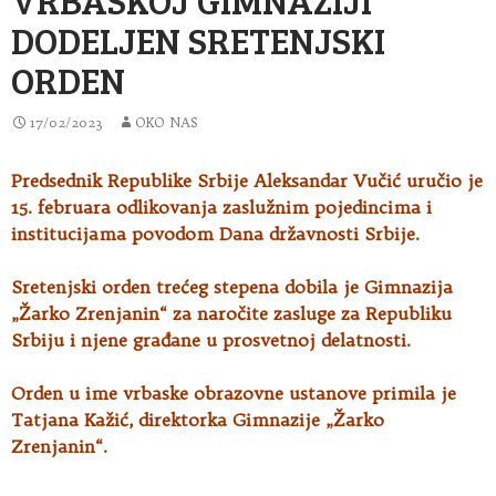
DODELJEN SRETENJSKI
ORDEN
17/02/2023
OKO NAS
Predsednik Republike Srbije Aleksandar Vučić uručio je
15. februara odlikovanja zaslužnim pojedincima i
institucijama povodom Dana državnosti Srbije.
Sretenjski
orden trećeg stepena dobila je Gimnazija
„Žarko Zrenjanin“ za naročite zasluge za Republiku
Srbiju i njene građane u prosvetnoj delatnosti.
Orden u ime vrbaske obrazovne ustanove primila je
Tatjana Kažić, direktorka Gimnazije „Žarko
Zrenjanin“.