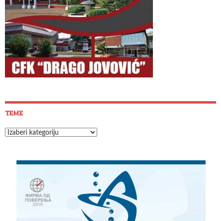
TEME
Teme