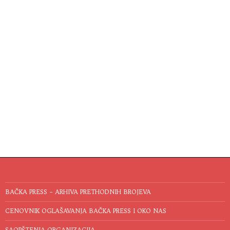
BAČKA PRESS – ARHIVA PRETHODNIH BROJEVA
CENOVNIK OGLAŠAVANJA BAČKA PRESS I OKO NAS
SAOPŠTENJA ORGANIZACIJA