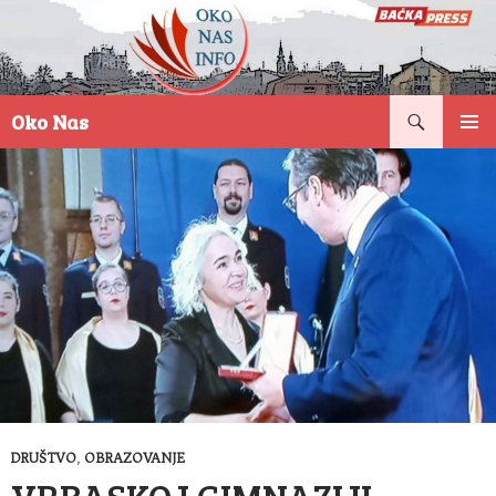
Pretraga
Oko Nas
SKOČI
PRIMAR
NA
IZBORN
SADRŽAJ
DRUŠTVO
,
OBRAZOVANJE
VRBASKOJ GIMNAZIJI