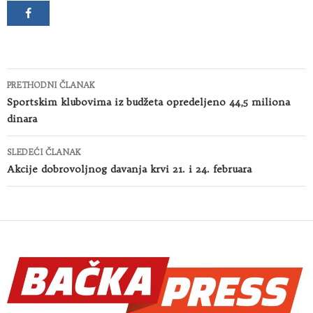
Kretanje
PRETHODNI ČLANAK
članaka
Sportskim klubovima iz budžeta opredeljeno 44,5 miliona
dinara
SLEDEĆI ČLANAK
Akcije dobrovoljnog davanja krvi 21. i 24. februara