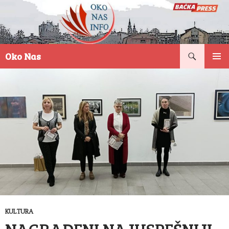
Pretraga
Oko Nas
SKOČI
PRIMAR
NA
IZBORN
SADRŽAJ
KULTURA
NAGRAĐENI NAJUSPEŠNIJI