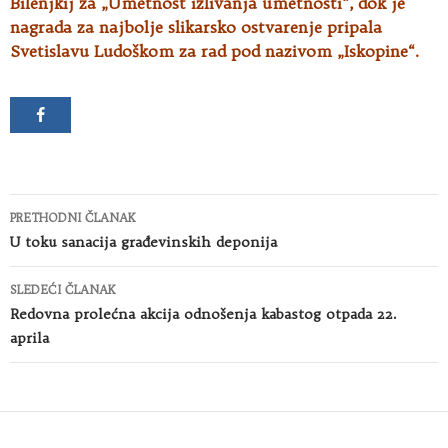
Bilenjkij za „Umetnost izlivanja umetnosti“, dok je
nagrada za najbolje slikarsko ostvarenje pripala
Svetislavu Ludoškom za rad pod nazivom „Iskopine“.
Kretanje
PRETHODNI ČLANAK
članaka
U toku sanacija građevinskih deponija
SLEDEĆI ČLANAK
Redovna prolećna akcija odnošenja kabastog otpada 22.
aprila