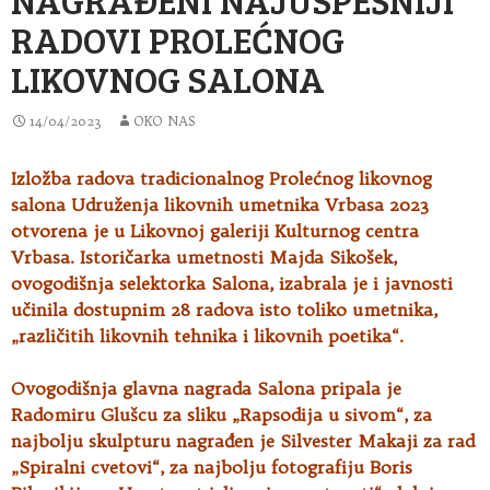
RADOVI PROLEĆNOG
LIKOVNOG SALONA
14/04/2023
OKO NAS
Izložba radova tradicionalnog Prolećnog likovnog
salona Udruženja likovnih umetnika Vrbasa 2023
otvorena je u Likovnoj galeriji Kulturnog centra
Vrbasa. Istoričarka umetnosti Majda Sikošek,
ovogodišnja selektorka Salona, izabrala je i javnosti
učinila dostupnim 28 radova isto toliko umetnika,
„različitih likovnih tehnika i likovnih poetika“.
Ovogodišnja glavna nagrada Salona pripala je
Radomiru Glušcu za sliku „Rapsodija u sivom“, za
najbolju skulpturu nagrađen je Silvester Makaji za rad
„Spiralni cvetovi“, za najbolju fotografiju Boris