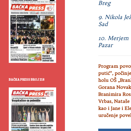
Breg
9. Nikola Je
Sad
10. Merjem T
Pazar
Program povod
putić“, počinj
BAČKA PRESS BROJ 218
holu OŠ „Brank
Gorana Novako
Branimira Rosi
Vrbas, Nataše 
kao i Jane i 
uručenje povel