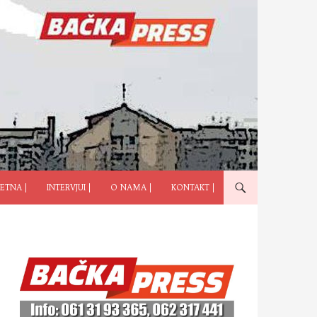
ČI NA SADRŽAJ
ETNA |
INTERVJUI |
O NAMA |
KONTAKT |