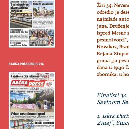
Žiri 34. Neven
odredio je dese
najmlađe auto
juna. Druženje
ispred Mesne 
pesmotvorci“,
Novakov, Bran
Bojana Stupar
grupa „Ja peva
BAČKA PRESS BROJ 216
dana u 19.30 č
zbornika, u ho
Finalisti 34
Savinom Sel
1. Iskra Đur
Zmaj“, Sme