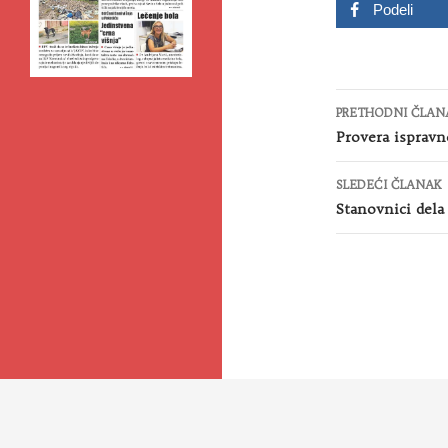
Podeli
Kretanje
PRETHODNI ČLAN
članaka
Provera ispravn
SLEDEĆI ČLANAK
Stanovnici dela 