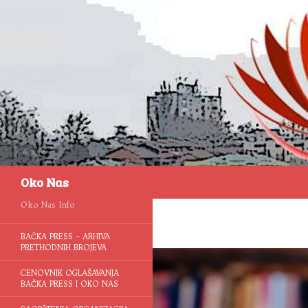
Pretraga
Oko Nas
Oko Nas Info
BAČKA PRESS – ARHIVA
PRETHODNIH BROJEVA
CENOVNIK OGLAŠAVANJA
BAČKA PRESS I OKO NAS