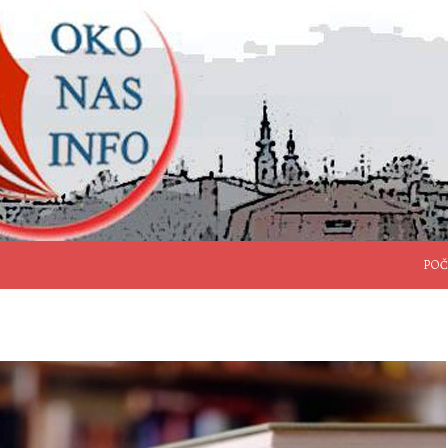
SKO
POČ