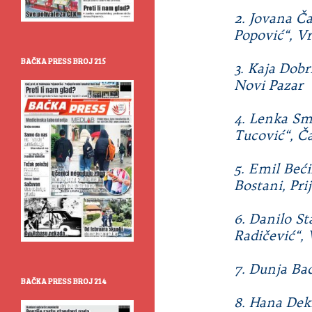
2. Jovana Ča
Popović“, Vr
BAČKA PRESS BROJ 215
3. Kaja Dobr
Novi Pazar
4. Lenka Smi
Tucović“, Ča
5. Emil Beći
Bostani, Pri
6. Danilo S
Radičević“, 
7. Dunja Bac
BAČKA PRESS BROJ 214
8. Hana Deki