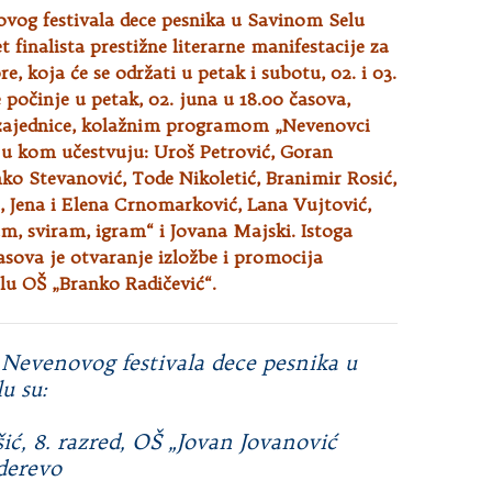
ovog festivala dece pesnika u Savinom Selu
t finalista prestižne literarne manifestacije za
re
, koja će se održati u petak i subotu, 02. i 03.
 počinje u petak, 02. juna u 18.00 časova,
zajednice, kolažnim programom „Nevenovci
 u kom učestvuju: Uroš Petrović, Goran
ko Stevanović, Tode Nikoletić, Branimir Rosić,
, Jena i Elena Crnomarković, Lana Vujtović,
m, sviram, igram“ i Jovana Majski. Istoga
asova je otvaranje izložbe i promocija
lu OŠ „Branko Radičević“.
. Nevenovog festivala dece pesnika u
u su:
išić, 8. razred, OŠ „Jovan Jovanović
derevo