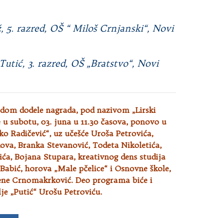
ž, 5. razred, OŠ “ Miloš Crnjanski“, Novi
utić, 3. razred, OŠ „Bratstvo“, Novi
om dodele nagrada, pod nazivom „Lirski
e u subotu, 03. juna u 11.30 časova, ponovo u
o Radičević“, uz učešće Uroša Petrovića,
va, Branka Stevanović, Todeta Nikoletića,
ća, Bojana Stupara, kreativnog dens studija
Babić, horova „Male pčelice“ i Osnovne škole,
Elene Crnomakrković. Deo programa biće i
je „Putić“ Urošu Petroviću.