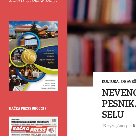
SAOPŠTENJA ORGANIZACIJA
KULTURA
,
OBAVEŠ
NEVENO
PESNIK
BAČKA PRESS BROJ 217
SELU
29/05/2023