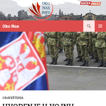
Pretraga
Oko Nas
SKOČI
PRIMAR
NA
IZBORN
SADRŽAJ
OBAVEŠTENJA
UVOĐENJE U VOJNU