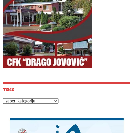
TEME
Teme