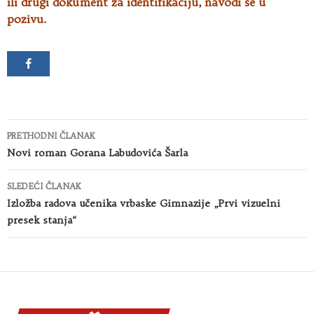
ili drugi dokument za identifikaciju, navodi se u
pozivu.
Kretanje
PRETHODNI ČLANAK
članaka
Novi roman Gorana Labudovića Šarla
SLEDEĆI ČLANAK
Izložba radova učenika vrbaske Gimnazije „Prvi vizuelni
presek stanja“