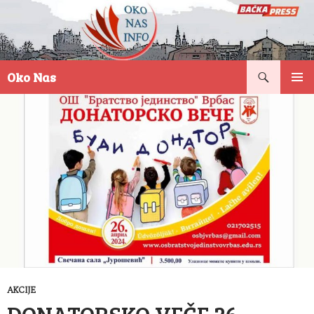
Pretraga
Oko Nas
SKOČI
PRIMAR
NA
IZBORN
SADRŽAJ
AKCIJE
DONATORSKO VEČE 26.