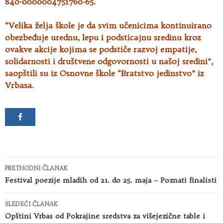
840-0000004751760-65.
“Velika želja škole je da svim učenicima kontinuirano
obezbeđuje urednu, lepu i podsticajnu sredinu kroz
ovakve akcije kojima se podstiče razvoj empatije,
solidarnosti i društvene odgovornosti u našoj sredini”,
saopštili su iz Osnovne škole “Bratstvo jedinstvo” iz
Vrbasa.
Kretanje
PRETHODNI ČLANAK
članaka
Festival poezije mladih od 21. do 25. maja – Poznati finalisti
SLEDEĆI ČLANAK
Opštini Vrbas od Pokrajine sredstva za višejezične table i