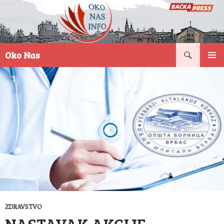
Pretraga
Oko Nas
SKOČI
PRIMAR
NA
IZBORN
SADRŽAJ
ZDRAVSTVO
NASTAVAK AKCIJE