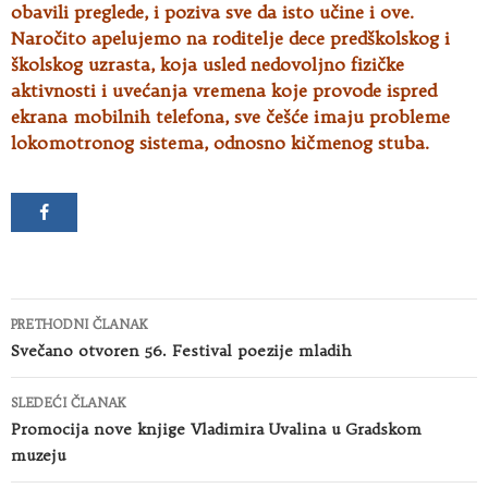
obavili preglede, i poziva sve da isto učine i ove.
Naročito apelujemo na roditelje dece predškolskog i
školskog uzrasta, koja usled nedovoljno fizičke
aktivnosti i uvećanja vremena koje provode ispred
ekrana mobilnih telefona, sve češće imaju probleme
lokomotronog sistema, odnosno kičmenog stuba.
Kretanje
PRETHODNI ČLANAK
članaka
Svečano otvoren 56. Festival poezije mladih
SLEDEĆI ČLANAK
Promocija nove knjige Vladimira Uvalina u Gradskom
muzeju