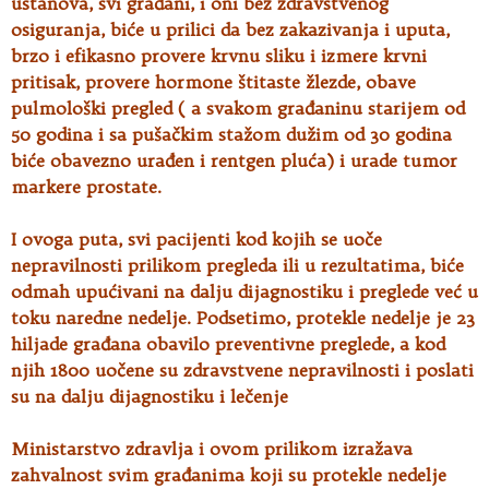
ustanova, svi građani, i oni bez zdravstvenog
osiguranja, biće u prilici da bez zakazivanja i uputa,
brzo i efikasno provere krvnu sliku i izmere krvni
pritisak, provere hormone štitaste žlezde, obave
pulmološki pregled ( a svakom građaninu starijem od
50 godina i sa pušačkim stažom dužim od 30 godina
biće obavezno urađen i rentgen pluća) i urade tumor
markere prostate.
I ovoga puta, svi pacijenti kod kojih se uoče
nepravilnosti prilikom pregleda ili u rezultatima, biće
odmah upućivani na dalju dijagnostiku i preglede već u
toku naredne nedelje. Podsetimo, protekle nedelje je 23
hiljade građana obavilo preventivne preglede, a kod
njih 1800 uočene su zdravstvene nepravilnosti i poslati
su na dalju dijagnostiku i lečenje
Ministarstvo zdravlja i ovom prilikom izražava
zahvalnost svim građanima koji su protekle nedelje