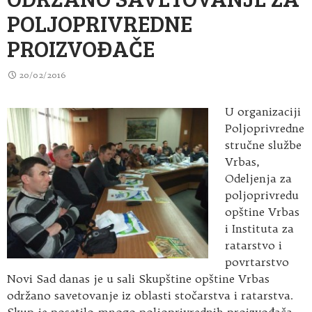
POLJOPRIVREDNE
PROIZVOĐAČE
20/02/2016
U organizaciji
Poljoprivredne
stručne službe
Vrbas,
Odeljenja za
poljoprivredu
opštine Vrbas
i Instituta za
ratarstvo i
povrtarstvo
Novi Sad danas je u sali Skupštine opštine Vrbas
održano savetovanje iz oblasti stočarstva i ratarstva.
Skup je posetilo mnogo poljoprivrednih proizvođača