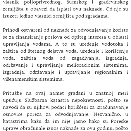
vlasnik poljoprivrednog, šumskog i građevinskog
zemljišta u obavezi da isplati ovu naknadu. Od nje su
izuzeti jedino vlasnici zemljišta pod zgradama.
Prihodi ostvareni od naknade za odvodnjavanje koriste
se za finansiranje poslova od opšteg interesa u oblasti
upravljanja vodama. A to su uređenje vodotoka i
zaštita od štetnog dejstva voda, uređenje i korišćenje
voda, zaštita voda od zagađivanja, izgradnja,
održavanje i upravljanje melioracionim sistemima,
izgradnja, održavanje i upravljanje regionalnim i
višenamenskim sistemima.
Pritužbe na ovaj namet građani u znatnoj meri
upućuju Službama katastra nepokretnosti, pošto se
navodi da su njihovi podaci korišćeni za izračunavanje
osnovice poreza za odvodnjavanje. Nezvanično, u
katastrima kažu da im nije jasno kako su Poreske
uprave obračunale iznos naknade za ovu godinu, pošto