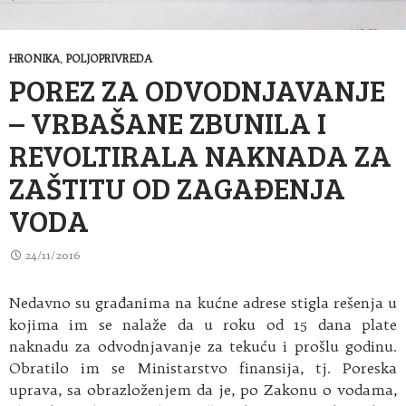
HRONIKA
,
POLJOPRIVREDA
POREZ ZA ODVODNJAVANJE
– VRBAŠANE ZBUNILA I
REVOLTIRALA NAKNADA ZA
ZAŠTITU OD ZAGAĐENJA
VODA
24/11/2016
Nedavno su građanima na kućne adrese stigla rešenja u
kojima im se nalaže da u roku od 15 dana plate
naknadu za odvodnjavanje za tekuću i prošlu godinu.
Obratilo im se Ministarstvo finansija, tj. Poreska
uprava, sa obrazloženjem da je, po Zakonu o vodama,