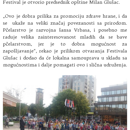
Festival je otvorio predsednik opštine Milan Glušac.
„Ovo je dobra prilika za promociju zdrave hrane, i da
se ukaže na veliki značaj povezanosti sa prirodom.
Pčelarstvo je razvojna šansa Vrbasa, i posebno me
raduje velika zainteresovanost mladih da se bave
pčelarstvom, jer je to dobra mogućnost za
zapošljavanje“, rekao je prilikom otvaranja Festivala
Glušac i dodao da će lokalna samouprava u skladu sa
mogućnostima i dalje pomagati ovo i slična udruženja.