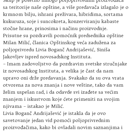
sa teritorije naše opštine, a više predavača izlagalo je o
krmnom bilju, ishrani preživara, hibridima, sortama
kukuruza, soje i suncokreta, konzerviranju kabaste
stočne hrane, prinosima i načinu proizvodnje.
Prisutne su pozdravili pomoćnik predsednika opštine
Milan Milić, članica Opštinskog veća zadužena za
poljoprivredu Livia Boganč Andrijašević, Siniša
Jakovljev ispred novosadskog Instituta.
– Imam zadovoljstvo da pozdravim svetske stručnjake
iz novosadskog Instituta, a velika je čast da nam
upravo oni drže predavanja. Svakako da su ova vrata
otvorena za nova znanja i nove veštine, tako da vam
želim uspešan rad, i da odavde svi izađete sa većim
znanjem i iskustvom koje ćete primeniti na svojim
njivama – istakao je Milić.
Livia Boganč Andrijašević je istakla da je ovo
savetovanje jedan vid pomoći poljoprivrednim
proizvođačima, kako bi ovladali novim saznanjima i