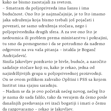
kako ne bismo zaostajali za svetom.
– Smatram da poljoprivreda ima šansu i ima
budućnost. Ono što je najznačajnije, je to što imamo
jaka udruženja koja bismo trebali još pojačati i
povezati, ne samo udruženja stočara, nego i
poljoprivrednika drugih sfera. A za sve ono što je
nedoumica ili problem prema ministarstvu i pokrajini,
tu smo da pomognemo i da se potrudimo da nađemo
odgovore na sva vaša pitanja – istakla je Boganč
Andrijašević.
Siniša Jakovljev pozdravio je bivše, buduće, a naročito
sadašnje stočare koji su, kako je rekao, jedna od
najizdržljivijih grupa u poljoprivrednoj proizvodnji.
On se ovom prilikom zahvalio Opštini i PSS sa kojom
Institut ima sjajnu saradnju.
– Nadam se da je ovo početak nećeg novog, nečeg što
je nama do sada falilo, tako da verujem da ćemo posle
današnjih predavanja svi izaći bogatiji i imati o čemu
da razgovaramo – rekao je Jakovljev.