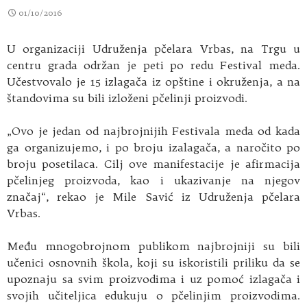
01/10/2016
U organizaciji Udruženja pčelara Vrbas, na Trgu u
centru grada održan je peti po redu Festival meda.
Učestvovalo je 15 izlagača iz opštine i okruženja, a na
štandovima su bili izloženi pčelinji proizvodi.
„Ovo je jedan od najbrojnijih Festivala meda od kada
ga organizujemo, i po broju izalagača, a naročito po
broju posetilaca. Cilj ove manifestacije je afirmacija
pčelinjeg proizvoda, kao i ukazivanje na njegov
značaj“, rekao je Mile Savić iz Udruženja pčelara
Vrbas.
Među mnogobrojnom publikom najbrojniji su bili
učenici osnovnih škola, koji su iskoristili priliku da se
upoznaju sa svim proizvodima i uz pomoć izlagača i
svojih učiteljica edukuju o pčelinjim proizvodima.