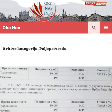
Pretraga
Oko Nas
SKOČI
PRIMAR
NA
IZBORN
SADRŽAJ
Arhive kategorija: Poljoprivreda