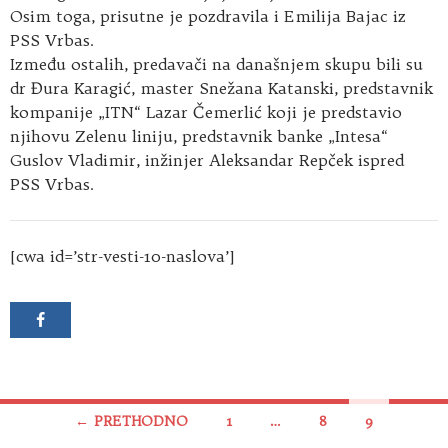
Osim toga, prisutne je pozdravila i Emilija Bajac iz
PSS Vrbas.
Između ostalih, predavači na današnjem skupu bili su
dr Đura Karagić, master Snežana Katanski, predstavnik
kompanije „ITN“ Lazar Čemerlić koji je predstavio
njihovu Zelenu liniju, predstavnik banke „Intesa“
Guslov Vladimir, inžinjer Aleksandar Repček ispred
PSS Vrbas.
[cwa id=’str-vesti-10-naslova’]
Kretanje
← PRETHODNO
1
…
8
9