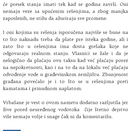
će presek stanja imati tek kad se godina završi. Oni
nemaju veze sa upućenim rešenjima, a zbog manjka
zaposlenih, ne stižu da ažuriraju sve promene.
I oni kojima su rešenja isporučena najviše se bune na
to što naknadu treba da plate pre isteka godine, ali i
zato što u rešenjima ima dosta grešaka koje ne
odgovaraju realnom stanju. Vlasnici se žale i da je
nelogično da plaćaju ovu taksu kad već plaćaju porez
na nepokretnosti, kao i na to da na lokalu već plaćaju
odvođenje vode u građevinskom zemljištu. Zbunjenost
građana povećalo je i to što se u rešenjima preti
kamatama i prinudnom naplatom.
Vrbašane je vest o ovom nametu dodatno razljutila jer
žive pored neuređenog vodotoka čije štetno dejstvo
više nemaju volje i snage čak ni da komentarišu.