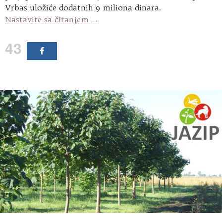
Vrbas uložiće dodatnih 9 miliona dinara.
Opštini Vrbas odobrena sredstva 
Nastavite sa čitanjem
→
43