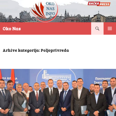
Pretraga
Oko Nas
SKOČI
PRIMAR
NA
IZBORN
SADRŽAJ
Arhive kategorija: Poljoprivreda