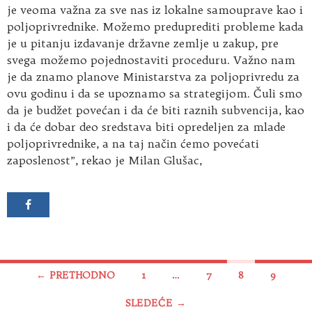
je veoma važna za sve nas iz lokalne samouprave kao i
poljoprivrednike. Možemo preduprediti probleme kada
je u pitanju izdavanje državne zemlje u zakup, pre
svega možemo pojednostaviti proceduru. Važno nam
je da znamo planove Ministarstva za poljoprivredu za
ovu godinu i da se upoznamo sa strategijom. Čuli smo
da je budžet povećan i da će biti raznih subvencija, kao
i da će dobar deo sredstava biti opredeljen za mlade
poljoprivrednike, a na taj način ćemo povećati
zaposlenost”, rekao je Milan Glušac,
Kretanje
← PRETHODNO
1
…
7
8
9
članaka
SLEDEĆE →