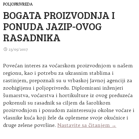
POLJOPRIVREDA
BOGATA PROIZVODNJA I
PONUDA JAZIP-OVOG
RASADNIKA
23/05/2017
Povećan interes za voćarskom proizvodnjom u našem
regionu, kao i potrebu za ukrasnim stablima i
rastinjem, prepoznali su u vrbaskoj Javnoj agenciji za
zoohigijenu i poljoprivredu. Diplomirani inženjeri
šumarstva, voćarstva i hortikulture iz ovog preduzeća
pokrenuli su rasadnik sa ciljem da šarolikom
proizvodnjom i ponudom zainteresuju okolne voćare i
vlasnike kuća koji žele da oplemene svoje okućnice i
Bogata pro
druge zelene površine.
Nastavite sa čitanjem
→