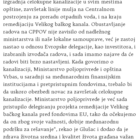
izgradnja celokupne kanalizacije u svim mestima
opštine, završetak linije mulja na Centralnom
postrojenju za preradu otpadnih voda, i na kraju
remedijaciju Velikog balkog kanala. Obustavljanje
radova na CPPOV nije zavisilo od nadležnog
ministarstva ili naše lokalne samouprave, već je zastoj
nastao u odnosu Evropske delegacije, kao investitora, i
izabranih izvođača radova, i sada imamo najave da će
radovi biti brzo nastavljeni. Kada govorimo o
kanalizaciji, Ministarstvo poljoprivrede i opština
Vrbas, u saradnji sa međunarodnim finansijskim
institucijama i pretpristupnim fondovima, trebalo bi
da uskoro obezbedi novac za završetak celokupne
kanalizacije. Ministarstvo poljoprivrede je već sada
pristupilo delegiranju projekta remedijacije Velikog
bačkog kanala pred fondovima EU, tako da očekujemo
da on zbog svoje važnosti, dobije međunarodnu
podršku za rešavanje“, rekao je Glušac i dodao da je
zdrava životna sredina i kvalitet života građana važan