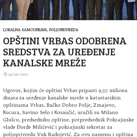
LOKALNA SAMOUPRAVA
,
POLJOPRIVREDA
OPŠTINI VRBAS ODOBRENA
SREDSTVA ZA UREĐENJE
KANALSKE MREŽE
14/06/2017
Ugovor, kojim će opštini Vrbas pripasti 9,57 miliona
dinara za uređenje kanalske mreže u katastarskim
opštinama Vrbas, Bačko Dobro Polje, Zmajevo,
Кucura, Savino Selo i Кosančić, uručili su Milanu
Glušcu, predsedniku opštine, potpredsednik Pokrajinske
vlade Đorđe Milićević i pokrajinski sekretar za
poljoprivredu Vuk Radojević. Za ovu namenu i opština