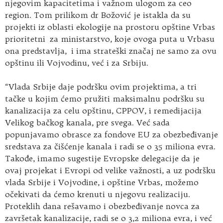
njegovim kapacitetima i važnom ulogom za ceo
region. Tom prilikom dr Božović je istakla da su
projekti iz oblasti ekologije na prostoru opštine Vrbas
prioritetni za ministarstvo, koje ovoga puta u Vrbasu
ona predstavlja, i ima strateški značaj ne samo za ovu
opštinu ili Vojvodinu, već i za Srbiju.
“Vlada Srbije daje podršku ovim projektima, a tri
tačke u kojim ćemo pružiti maksimalnu podršku su
kanalizacija za celu opštinu, CPPOV, i remedijacija
Velikog bačkog kanala, pre svega. Već sada
popunjavamo obrasce za fondove EU za obezbeđivanje
sredstava za čišćenje kanala i radi se o 35 miliona evra.
Takođe, imamo sugestije Evropske delegacije da je
ovaj projekat i Evropi od velike važnosti, a uz podršku
vlada Srbije i Vojvodine, i opštine Vrbas, možemo
očekivati da ćemo krenuti u njegovu realizaciju.
Proteklih dana rešavamo i obezbeđivanje novca za
završetak kanalizacije, radi se o 3,2 miliona evra, i već