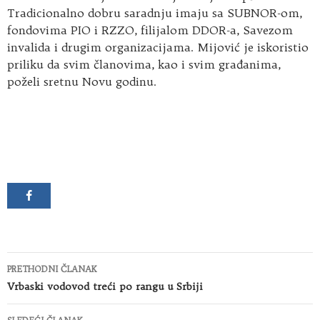
Tradicionalno dobru saradnju imaju sa SUBNOR-om,
fondovima PIO i RZZO, filijalom DDOR-a, Savezom
invalida i drugim organizacijama. Mijović je iskoristio
priliku da svim članovima, kao i svim građanima,
poželi sretnu Novu godinu.
Kretanje
PRETHODNI ČLANAK
članaka
Vrbaski vodovod treći po rangu u Srbiji