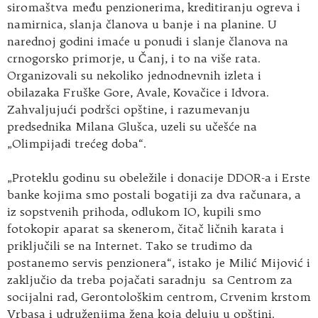
siromaštva među penzionerima, kreditiranju ogreva i
namirnica, slanja članova u banje i na planine. U
narednoj godini imaće u ponudi i slanje članova na
crnogorsko primorje, u Čanj, i to na više rata.
Organizovali su nekoliko jednodnevnih izleta i
obilazaka Fruške Gore, Avale, Kovačice i Idvora.
Zahvaljujući podršci opštine, i razumevanju
predsednika Milana Glušca, uzeli su učešće na
„Olimpijadi trećeg doba“.
„Proteklu godinu su obeležile i donacije DDOR-a i Erste
banke kojima smo postali bogatiji za dva računara, a
iz sopstvenih prihoda, odlukom IO, kupili smo
fotokopir aparat sa skenerom, čitač ličnih karata i
priključili se na Internet. Tako se trudimo da
postanemo servis penzionera“, istako je Milić Mijović i
zaključio da treba pojačati saradnju sa Centrom za
socijalni rad, Gerontološkim centrom, Crvenim krstom
Vrbasa i udruženjima žena koja deluju u opštini.