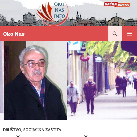
Pretraga
Oko Nas
SKOČI
PRIMAR
NA
IZBORN
SADRŽAJ
DRUŠTVO
,
SOCIJALNA ZAŠTITA