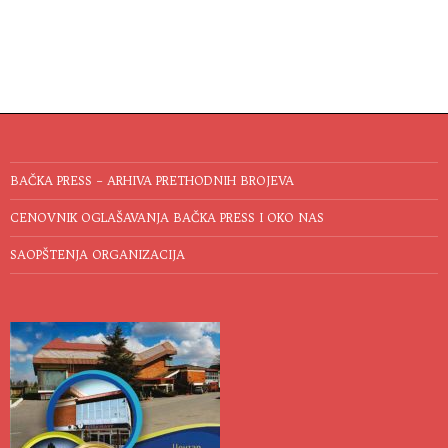
BAČKA PRESS – ARHIVA PRETHODNIH BROJEVA
CENOVNIK OGLAŠAVANJA BAČKA PRESS I OKO NAS
SAOPŠTENJA ORGANIZACIJA