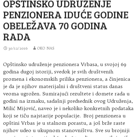
OPŠTINSKO UDRUŽENJE
PENZIONERA IDUĆE GODINE
OBELEŽAVA 70 GODINA
RADA
30/12/2016
OKO NAS
Opštinsko udruženje penzionera Vrbasa, u svojoj 69
godina dugoj istoriji, svedok je svih društvenih
promena i ekonomskih prilika penzionera, a činjenica
je da je njihov materijalni i društveni status danas
veoma ugrožen. Sumirajući rezultete i domete rada u
godini na izmaku, sadašnji predsednik ovog Udruženja,
Milić Mijović, naveo je i nekoliko konkretnih podataka
koji se tiču najstarije populacije. Broj penzionera u
opštini Vrbas je u stalnom porastu, a još brže raste
njihov udeo u ukupnom stanovništvu. Sve su brojniji