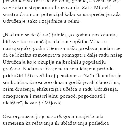
penzioneri starosti od 60 do 65 godina, a sve ih je više
sa visokom stepenom obrazovanja. Zato Mijović
smatra da su oni potencijal kako za unapređenje rada
Udruženje, tako i zajednice u celini.
„Nadamo se da će naš jubilej, 70 godina postojanja,
biti svrstan u značajne datume opštine Vrbas u
nastupajućoj godini. Sem za našu proslavu, nadam se
da će lokalna samouprava pomagati i dalje radu našeg
Udruženja koje okuplja najbrojniju populaciju
građana. Nadam se da će nam se u idućem periodu
pridružiti i što veći broj penzionera. Naša članarina je
simbolična, iznosi 200 dinara godišnje, ali članovima,
osim druženja, ekskurzija i učešća u radu Udruženja,
omogućava i materijalnu pomoć, pogodnosti i
olakšice“, kazao je Mijović.
Ova organizacija je u 2016. godini najviše bila
usmerena ka rešavanju ili ublažavanju posledica