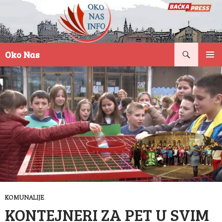
Pretraga
Oko Nas
SKOČI
PRIMAR
NA
IZBORN
SADRŽAJ
KOMUNALIJE
KONTEJNERI ZA PET U SVIM