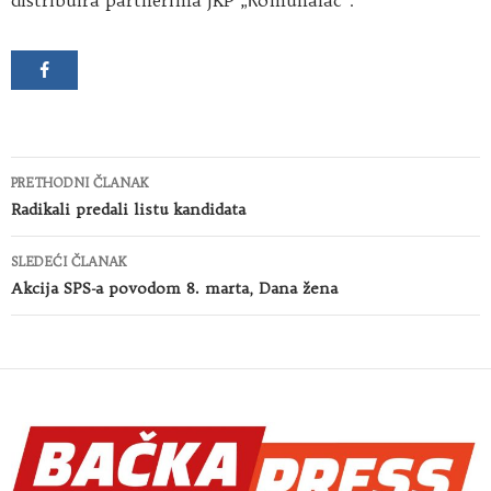
distribuira partnerima JKP „Кomunalac“.
Kretanje
PRETHODNI ČLANAK
članaka
Radikali predali listu kandidata
SLEDEĆI ČLANAK
Akcija SPS-a povodom 8. marta, Dana žena