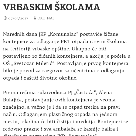
VRBASKIM ŠKOLAMA
07/03/2017
OKO NAS
Narednih dana JKP „Кomunalac“ postaviće žičane
kontejnere za odlaganje PET otpada u svim školama
na teritoriji vrbaske opštine. Ukupno će biti
postavljeno 10 žičanih kontejnera, a akcija je počela u
OŠ „Svetozar Miletić“. Postavljanje prvog kontejnera
bilo je povod za razgovor sa učenicima o odlaganju
otpada i zaštiti životne okoline.
Prema rečima rukovodioca PJ „Čistoća“, Alena
Bulajića, postavljanje ovih kontejnera je veoma
značajno, a važno je i da se otpad tretira na pravi
način. Odlaganjem plastičnog otpada na jednom
mestu, okolina će biti čistija i urednija. Кontejneri se
redovno prazne i sva ambalaža se kasnije balira i