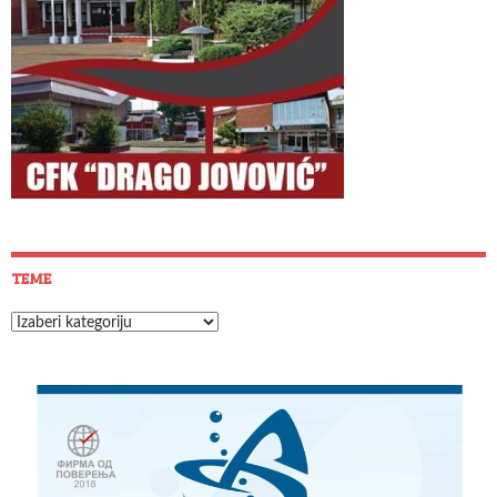
TEME
Teme