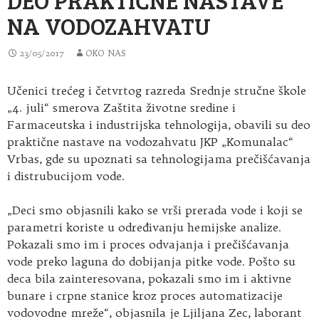
NA VODOZAHVATU
23/05/2017
OKO NAS
Učenici trećeg i četvrtog razreda Srednje stručne škole
„4. juli“ smerova Zaštita životne sredine i
Farmaceutska i industrijska tehnologija, obavili su deo
praktične nastave na vodozahvatu JKP „Komunalac“
Vrbas, gde su upoznati sa tehnologijama prečišćavanja
i distrubucijom vode.
„Deci smo objasnili kako se vrši prerada vode i koji se
parametri koriste u određivanju hemijske analize.
Pokazali smo im i proces odvajanja i prečišćavanja
vode preko laguna do dobijanja pitke vode. Pošto su
deca bila zainteresovana, pokazali smo im i aktivne
bunare i crpne stanice kroz proces automatizacije
vodovodne mreže“, objasnila je Ljiljana Zec, laborant