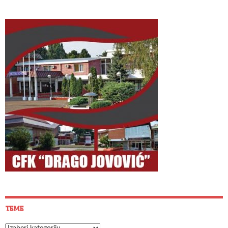
TEME
Teme