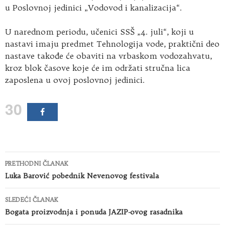
u Poslovnoj jedinici „Vodovod i kanalizacija“.
U narednom periodu, učenici SSŠ „4. juli“, koji u
nastavi imaju predmet Tehnologija vode, praktični deo
nastave takođe će obaviti na vrbaskom vodozahvatu,
kroz blok časove koje će im održati stručna lica
zaposlena u ovoj poslovnoj jedinici.
30
Kretanje
PRETHODNI ČLANAK
članaka
Luka Barović pobednik Nevenovog festivala
SLEDEĆI ČLANAK
Bogata proizvodnja i ponuda JAZIP-ovog rasadnika