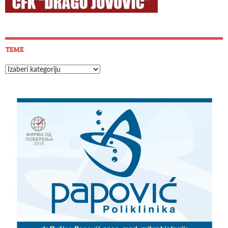
TEME
Teme