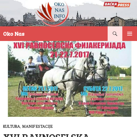
Pretraga
Oko Nas
SKOČI
PRIMAR
NA
IZBORN
SADRŽAJ
KULTURA
,
MANIFESTACIJE
XVI RAVNOSELSKA