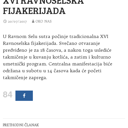
FIJAKERIJADA
20/07/2017
OKO NAS
U Ravnom Selu sutra počinje tradicionalna XVI
Ravnoselska fijakerijada. Svečano otvaranje
predviđeno je za 18 časova, a nakon toga uslediće
takmičenje u kuvanju kotlića, a zatim i kulturno
umetnički program. Centralna manifestacija biće
održana u subotu u 14 časova kada će početi
takmičenje zaprega.
84
Kretanje
PRETHODNI ČLANAK