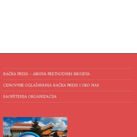
BAČKA PRESS – ARHIVA PRETHODNIH BROJEVA
CENOVNIK OGLAŠAVANJA BAČKA PRESS I OKO NAS
SAOPŠTENJA ORGANIZACIJA