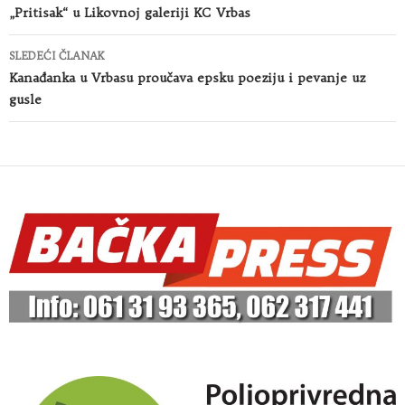
članaka
„Pritisak“ u Likovnoj galeriji KC Vrbas
SLEDEĆI ČLANAK
Kanađanka u Vrbasu proučava epsku poeziju i pevanje uz
gusle