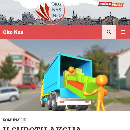
Pretraga
Oko Nas
SKOČI
PRIMAR
NA
IZBORN
SADRŽAJ
KOMUNALIJE
U SUBOTU AKCIJA