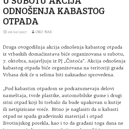
ODNOŠENJA KABASTOG
OTPADA
06/10/2017
OKO NAS
Druga ovogodišnja akcija odnošenja kabastog otpada
iz vrbaskih domaćinstava biće organizovana u subotu,
7. oktobra, najavljuju iz PJ „Čistoća“. Akcija odnošenja
kabastog otpada biće organizovana na teritoriji grada
Vrbasa dok će u selima biti naknadno sprovedena.
„Pod kabastim otpadom se podrazumevaju delovi
nameštaja, tvrde plastike, automobilske gume i drugi
sitni otpad koji bi trebalo da bude upakovan u kutije
ili netipizirane vreće. Bitno je naglasiti da u kabasti
otpad ne spada građevinski materijal i otpad
životinjskog porekla, kao i to da građani toga dana ne