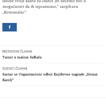
iznose svoje kante za smeće jer nećemo biti u
mogućnosti da ih ispraznimo,“ saopštava
„Komunalac“.
Kretanje
PRETHODNI ČLANAK
članaka
Turnir u malom fudbalu
SLEDEĆI ČLANAK
Sastao se Organizacioni odbor Književne nagrade „Sirmai
Karolj“