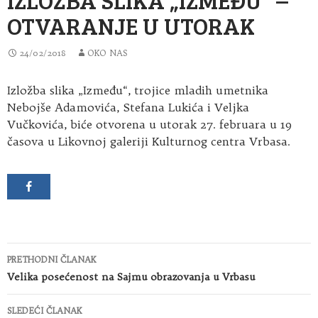
OTVARANJE U UTORAK
24/02/2018
OKO NAS
Izložba slika „Između“, trojice mladih umetnika
Nebojše Adamovića, Stefana Lukića i Veljka
Vučkovića, biće otvorena u utorak 27. februara u 19
časova u Likovnoj galeriji Kulturnog centra Vrbasa.
Kretanje
PRETHODNI ČLANAK
članaka
Velika posećenost na Sajmu obrazovanja u Vrbasu
SLEDEĆI ČLANAK