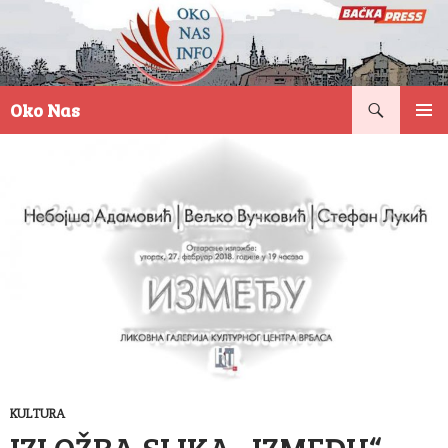
Pretraga
Oko Nas
SKOČI
PRIMAR
NA
IZBORN
SADRŽAJ
KULTURA
IZLOŽBA SLIKA „IZMEĐU“ –