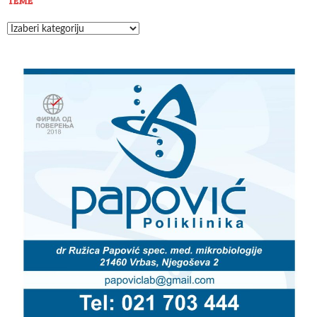
TEME
Teme