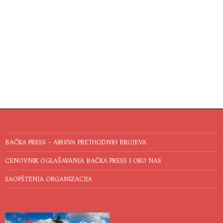
BAČKA PRESS – ARHIVA PRETHODNIH BROJEVA
CENOVNIK OGLAŠAVANJA BAČKA PRESS I OKO NAS
SAOPŠTENJA ORGANIZACIJA