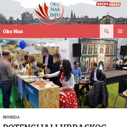
Pretraga
Oko Nas
SKOČI
PRIMAR
NA
IZBORN
SADRŽAJ
PRIVREDA
POTENCIJALI VRBASKOG