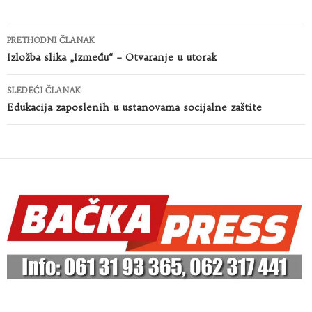
Kretanje
PRETHODNI ČLANAK
članaka
Izložba slika „Između“ – Otvaranje u utorak
SLEDEĆI ČLANAK
Edukacija zaposlenih u ustanovama socijalne zaštite