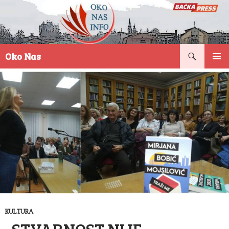
Pretraga
Oko Nas
SKOČI
PRIMAR
NA
IZBORN
SADRŽAJ
KULTURA
„STVARNOST NIJE