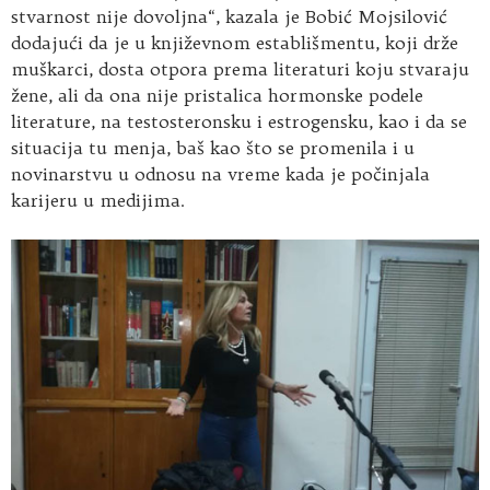
stvarnost nije dovoljna“, kazala je Bobić Mojsilović
dodajući da je u književnom establišmentu, koji drže
muškarci, dosta otpora prema literaturi koju stvaraju
žene, ali da ona nije pristalica hormonske podele
literature, na testosteronsku i estrogensku, kao i da se
situacija tu menja, baš kao što se promenila i u
novinarstvu u odnosu na vreme kada je počinjala
karijeru u medijima.