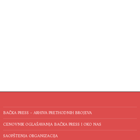
BAČKA PRESS – ARHIVA PRETHODNIH BROJEVA
CENOVNIK OGLAŠAVANJA BAČKA PRESS I OKO NAS
SAOPŠTENJA ORGANIZACIJA