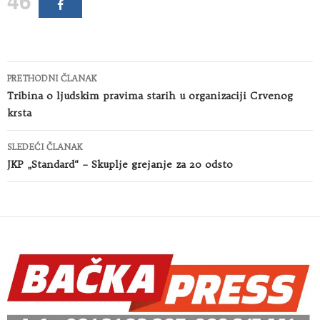
46
Kretanje
PRETHODNI ČLANAK
članaka
Tribina o ljudskim pravima starih u organizaciji Crvenog
krsta
SLEDEĆI ČLANAK
JKP „Standard“ – Skuplje grejanje za 20 odsto