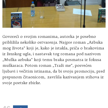
Govoreći o svojim romanima, autorka je posebno
približila nekoliko ostvarenja. Najpre roman „Azbuka
mog života“ koji je, kako je istakla, priča o brakovima
iz ženskog ugla, i nastavak tog romana pod nazivom
„Muška azbuka“ koji temu braka posmatra iz fokusa
muškaraca. Potom roman „Traži me“, posvećen
ljubavi i večitim istinama, da bi svoju promociju, pred
prepunom čitaonicom, završila kazivanjem stihova iz
svoje poetske zbirke.