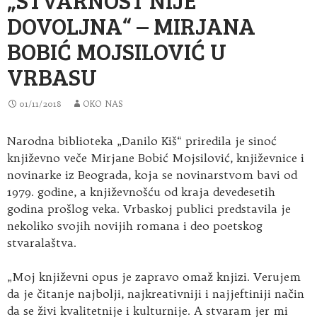
DOVOLJNA“ – MIRJANA
BOBIĆ MOJSILOVIĆ U
VRBASU
01/11/2018
OKO NAS
Narodna biblioteka „Danilo Kiš“ priredila je sinoć
književno veče Mirjane Bobić Mojsilović, književnice i
novinarke iz Beograda, koja se novinarstvom
bavi od
1979. godine, a književnošću od kraja devedesetih
godina prošlog veka. Vrbaskoj publici predstavila je
nekoliko svojih novijih romana i deo poetskog
stvaralaštva.
„Moj književni opus je zapravo omaž knjizi. Verujem
da je čitanje najbolji, najkreativniji i najjeftiniji način
da se živi kvalitetnije i kulturnije. A stvaram jer mi