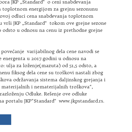
ora JKP „Standard“ o ceni snabdevanja
a toplotnom energijom
za grejnu sezonunu
 ovoj odluci cena snabdevanja toplotnom
u vrši JKP „Standard“ tokom ove grejne sezone
0 odsto u odnosu na cenu iz prethodne grejne
 povećanje varijabilnog dela cene navodi se
e energenta u 2017.godini u odnosu na
to: ulja za loženje(mazuta) od 51,5 odsto, a
enu fiksog dela cene su troškovi nastali zbog
kova održavanja sistema daljinskog grejanja i
ih materijalnih i nematerijalnih troškova“,
razloženju Odluke. Rešenje ove odluke
 na portalu JKP“Standard“ www.jkpstandard.rs.