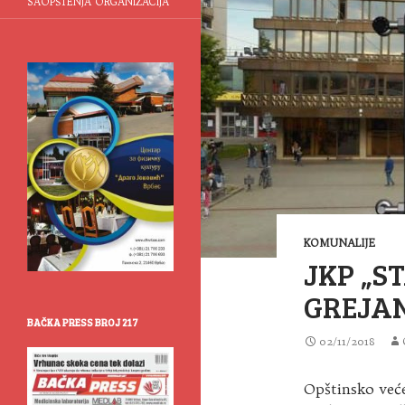
SAOPŠTENJA ORGANIZACIJA
KOMUNALIJE
JKP „S
GREJAN
BAČKA PRESS BROJ 217
02/11/2018
Opštinsko veće