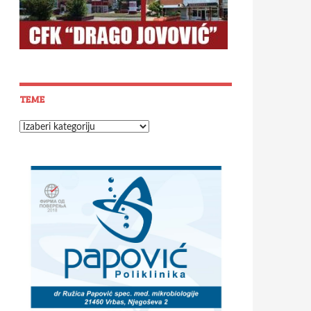
TEME
Teme