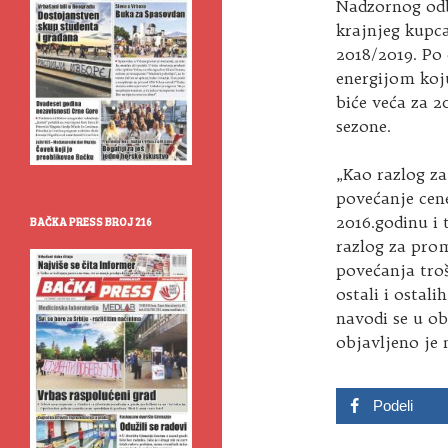
Nadzornog odb
krajnjeg kupc
2018/2019. Po
energijom koj
biće veća za 2
sezone.
„Kao razlog za
povećanje cen
2016.godinu i 
BAČKA PRESS BROJ 216
razlog za prom
povećanja troš
ostali i ostal
navodi se u ob
objavljeno je
Podeli