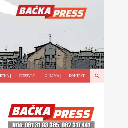
ČI NA SADRŽAJ
ETNA |
INTERVJUI |
O NAMA |
KONTAKT |