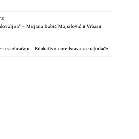
AK
 dovoljna“ – Mirjana Bobić Mojsilović u Vrbasu
 u saobraćaju – Edukativna predstava za najmlađe