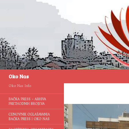
Pretraga
Oko Nas
Oko Nas Info
BAČKA PRESS – ARHIVA
PRETHODNIH BROJEVA
CENOVNIK OGLAŠAVANJA
BAČKA PRESS I OKO NAS