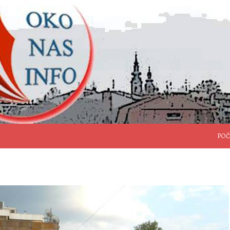
SKO
POČ