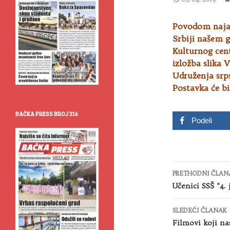
Povodom najav
Srbiji našem g
Kulturnog cen
izložba slika V
Udruženja srps
Postavka će bi
BAČKA PRESS BROJ 216
Podeli
Kretanje
PRETHODNI ČLAN
članaka
Učenici SSŠ “4. 
SLEDEĆI ČLANAK
Filmovi koji na