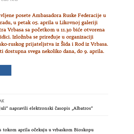
ljene posete Ambasadora Ruske Federacije u
radu, u petak 05. aprila u Likovnoj galeriji
tra Vrbasa
sa početkom u 11.30 biće otvorena
idici. Izložnba se priređuje u organizaciji
ko-ruskog prijateljstva iz Šida i Rod iz Vrbasa.
ti dostupna svega nekoliko dana, do 9. aprila.
AK
juli“ napravili elektronski časopis „Albatros“
s tokom aprila očekuju u vrbaskom Bioskopu