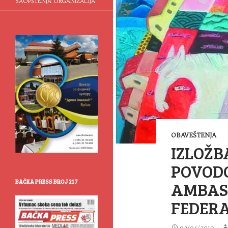
SAOPŠTENJA ORGANIZACIJA
OBAVEŠTENJA
IZLOŽBA
POVOD
AMBAS
BAČKA PRESS BROJ 217
FEDERA
02/04/2019