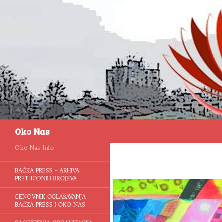
Pretraga
Oko Nas
Oko Nas Info
BAČKA PRESS – ARHIVA
PRETHODNIH BROJEVA
CENOVNIK OGLAŠAVANJA
BAČKA PRESS I OKO NAS