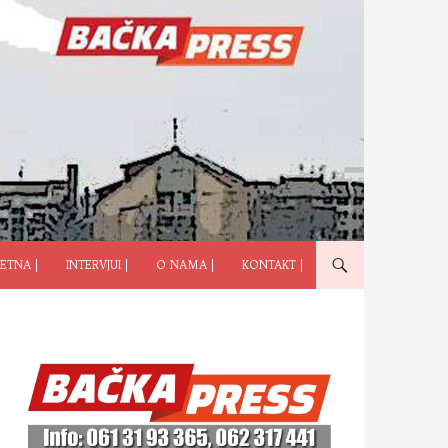
ČI NA SADRŽAJ
ETNA |
INTERVJUI |
O NAMA |
KONTAKT |