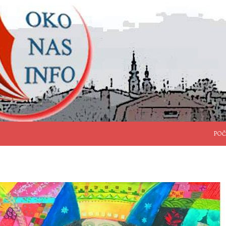
SKO
POČ