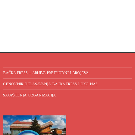
BAČKA PRESS – ARHIVA PRETHODNIH BROJEVA
CENOVNIK OGLAŠAVANJA BAČKA PRESS I OKO NAS
SAOPŠTENJA ORGANIZACIJA