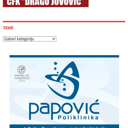
TEME
Teme