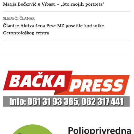
članaka
Matija Bećković u Vrbasu – „Sto mojih portreta“
SLEDEĆI ČLANAK
Članice Aktiva žena Prve MZ posetile korisnike
Gerontološkog centra