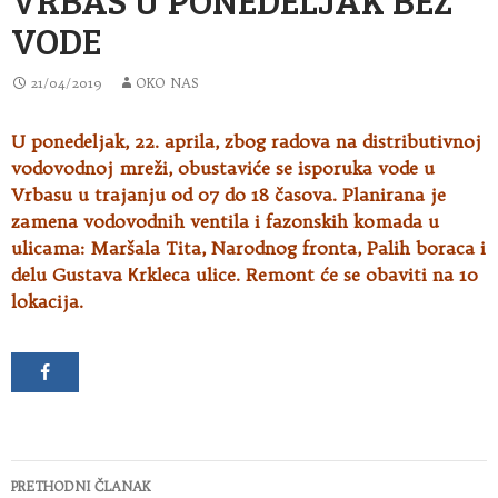
VODE
21/04/2019
OKO NAS
U ponedeljak, 22. aprila, zbog radova na distributivnoj
vodovodnoj mreži, obustaviće se isporuka vode u
Vrbasu u trajanju od 07 do 18 časova
. Planirana je
zamena vodovodnih ventila i fazonskih komada u
ulicama: Maršala Tita, Narodnog fronta, Palih boraca i
delu Gustava Кrkleca ulice. Remont će se obaviti na 10
lokacija.
Kretanje
PRETHODNI ČLANAK