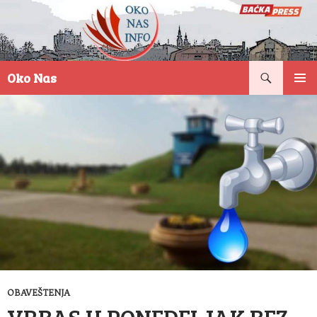
Pretraga
Oko Nas
SKOČI
PRIMAR
NA
IZBORN
SADRŽAJ
OBAVEŠTENJA
VRBAS U PONEDELJAK BEZ