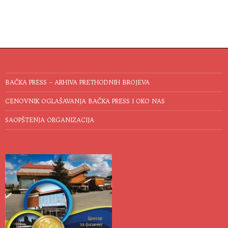
BAČKA PRESS – ARHIVA PRETHODNIH BROJEVA
CENOVNIK OGLAŠAVANJA BAČKA PRESS I OKO NAS
SAOPŠTENJA ORGANIZACIJA