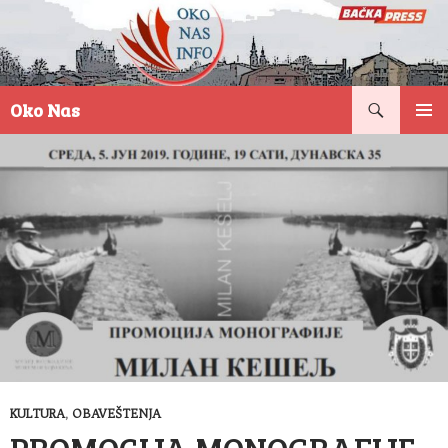
Pretraga
Oko Nas
SKOČI
PRIMAR
NA
IZBORN
SADRŽAJ
KULTURA
,
OBAVEŠTENJA
PROMOCIJA MONOGRAFIJE