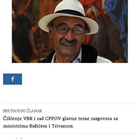
Kretanje
PRETHODNI ČLANAK
članaka
Čišćenje VBK i rad CPPOV glavne teme razgovora sa
ministrima Ružićem i Trivanom