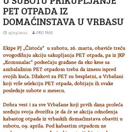
PET OTPADA IZ
DOMAĆINSTAVA U VRBASU
25/03/2022
OKO NAS
Ekipe PJ „Čistoća“ u subotu, 26. marta, obaviće treću
ovogodišnju akciju sakupljanja PET otpada, pa iz JKP
„Komunalac“ podsećaju građane
da eko kese sa
ambalažnim PET otpadom treba da iznesu ispred
svojih kuća. Džakovi za PET su besplatni, a Vrbašani
koji vrše selekciju PET otpada, dobijaju ih svake
poslednje subote u mesecu.
Dobra vest i za sve Vrbašane koji prvih dana proleća
sređuju svoja dvorišta je da će se akcija odnošenja
kabastog otpada iz vrbaskih domaćinstava obaviti u
subotu, 09. aprila. Pod kabastim otpadom ne