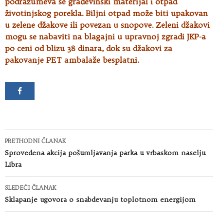
podrazumeva se građevinski materijal i otpad
životinjskog porekla. Biljni otpad može biti upakovan
u zelene džakove ili povezan u snopove. Zeleni džakovi
mogu se nabaviti na blagajni u upravnoj zgradi JKP-a
po ceni od blizu 38 dinara, dok su džakovi za
pakovanje PET ambalaže besplatni.
Kretanje
PRETHODNI ČLANAK
članaka
Sprovedena akcija pošumljavanja parka u vrbaskom naselju
Libra
SLEDEĆI ČLANAK
Sklapanje ugovora o snabdevanju toplotnom energijom