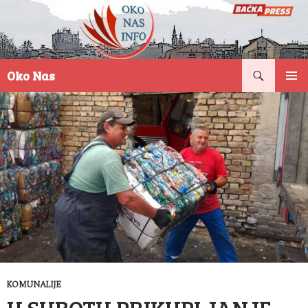
Pretraga
Oko Nas
SKOČI
PRIMAR
NA
IZBORN
SADRŽAJ
KOMUNALIJE
U SUBOTU PRIKUPLJANJE